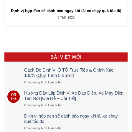
Định vị hộp đen sẽ cảnh báo ngay khi lái xe chạy quá tốc độ
3 Th8, 2026
BÀI VIẾT MỚI
Cách Dò Định Vị Ô TÔ Trực Tiếp & Chính Xác
100% (Quy Trình 5 Bước)
ở
Chức năng bình luận bị tắt
Cách
Dò
Hướng Dẫn Lắp Định Vị Xe Đạp Điện, Xe Máy Điện
03
Định
Tận Nơi [Giá Rẻ – Chi Tiết]
Th8
Vị
ở
Chức năng bình luận bị tắt
Ô
Hướng
TÔ
Dẫn
Trực
Định vị hộp đen sẽ cảnh báo ngay khi lái xe chạy
Lắp
Tiếp
quá tốc độ
Định
&
ở
Chức năng bình luận bị tắt
Vị
Chính