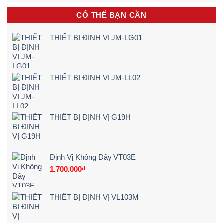
Định
Xe
Xác
vị
Đạp
100%
CÓ THỂ BẠN CẦN
hộp
Điện,
(Quy
đen
Xe
Trình
sẽ
Máy
5
THIẾT BỊ ĐỊNH VỊ JM-LG01
cảnh
Điện
Bước)
báo
Tận
ngay
Nơi
khi
[Giá
lái
Rẻ
THIẾT BỊ ĐỊNH VỊ JM-LL02
xe
–
chạy
Chi
quá
Tiết]
tốc
độ
THIẾT BỊ ĐỊNH VỊ G19H
Định Vị Không Dây VT03E
1.700.000
₫
THIẾT BỊ ĐỊNH VỊ VL103M