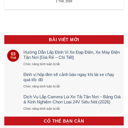
1 Th8, 2026
BÀI VIẾT MỚI
Hướng Dẫn Lắp Định Vị Xe Đạp Điện, Xe Máy Điện
03
Tận Nơi [Giá Rẻ – Chi Tiết]
Th8
ở
Chức năng bình luận bị tắt
Hướng
Dẫn
Định vị hộp đen sẽ cảnh báo ngay khi lái xe chạy
Lắp
quá tốc độ
Định
ở
Chức năng bình luận bị tắt
Vị
Định
Xe
vị
Đạp
Dịch Vụ Lắp Camera Lùi Xe Tải Tận Nơi – Bảng Giá
hộp
Điện,
& Kinh Nghiệm Chọn Loại 24V Siêu Nét (2026)
đen
Xe
ở
Chức năng bình luận bị tắt
sẽ
Máy
Dịch
cảnh
Điện
Vụ
báo
Tận
CÓ THỂ BẠN CẦN
Lắp
ngay
Nơi
Camera
khi
[Giá