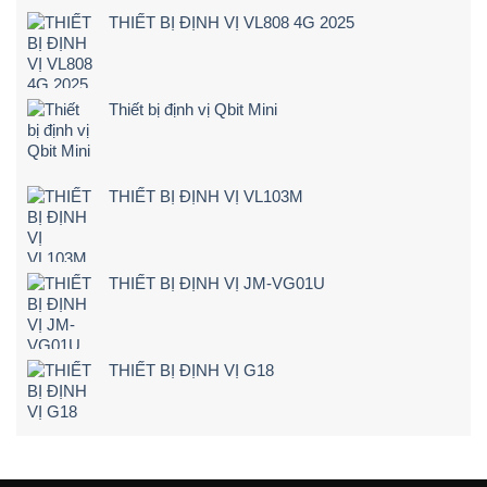
Lùi
lái
Rẻ
THIẾT BỊ ĐỊNH VỊ VL808 4G 2025
Xe
xe
–
Tải
chạy
Chi
Tận
quá
Tiết]
Nơi
tốc
–
độ
Thiết bị định vị Qbit Mini
Bảng
Giá
&
Kinh
Nghiệm
THIẾT BỊ ĐỊNH VỊ VL103M
Chọn
Loại
24V
Siêu
Nét
THIẾT BỊ ĐỊNH VỊ JM-VG01U
(2026)
THIẾT BỊ ĐỊNH VỊ G18