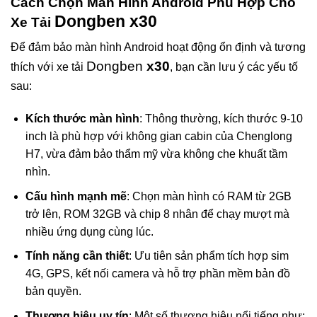
Cách Chọn Màn Hình Android Phù Hợp Cho
Dongben x30
Xe Tải
Để đảm bảo màn hình Android hoạt động ổn định và tương
Dongben
x30
thích với xe tải
, bạn cần lưu ý các yếu tố
sau:
Kích thước màn hình
: Thông thường, kích thước 9-10
inch là phù hợp với không gian cabin của Chenglong
H7, vừa đảm bảo thẩm mỹ vừa không che khuất tầm
nhìn.
Cấu hình mạnh mẽ
: Chọn màn hình có RAM từ 2GB
trở lên, ROM 32GB và chip 8 nhân để chạy mượt mà
nhiều ứng dụng cùng lúc.
Tính năng cần thiết
: Ưu tiên sản phẩm tích hợp sim
4G, GPS, kết nối camera và hỗ trợ phần mềm bản đồ
bản quyền.
Thương hiệu uy tín
: Một số thương hiệu nổi tiếng như: