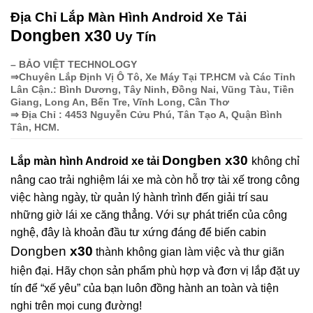
Địa Chỉ Lắp Màn Hình Android Xe Tải
Dongben
x30
Uy Tín
– BẢO VIỆT TECHNOLOGY
⇒Chuyên Lắp Định Vị Ô Tô, Xe Máy Tại TP.HCM và Các Tỉnh
Lân Cận.: Bình Dương, Tây Ninh, Đồng Nai, Vũng Tàu, Tiền
Giang, Long An, Bến Tre, Vĩnh Long, Cần Thơ
⇒ Địa Chỉ : 4453 Nguyễn Cửu Phú, Tân Tạo A, Quận Bình
Tân, HCM.
Dongben x30
Lắp màn hình Android xe tải
không chỉ
nâng cao trải nghiệm lái xe mà còn hỗ trợ tài xế trong công
việc hàng ngày, từ quản lý hành trình đến giải trí sau
những giờ lái xe căng thẳng. Với sự phát triển của công
nghệ, đây là khoản đầu tư xứng đáng để biến cabin
Dongben
x30
thành không gian làm việc và thư giãn
hiện đại. Hãy chọn sản phẩm phù hợp và đơn vị lắp đặt uy
tín để “xế yêu” của bạn luôn đồng hành an toàn và tiện
nghi trên mọi cung đường!