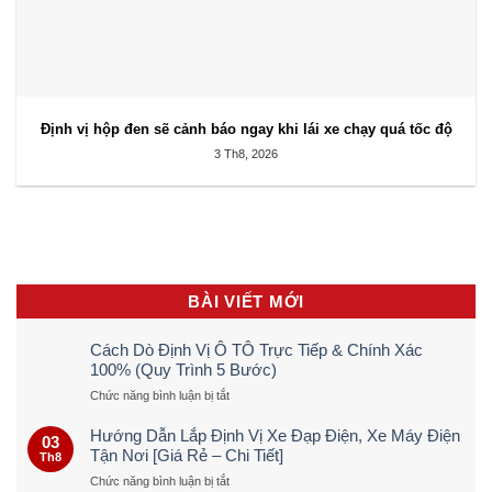
Định vị hộp đen sẽ cảnh báo ngay khi lái xe chạy quá tốc độ
3 Th8, 2026
BÀI VIẾT MỚI
Cách Dò Định Vị Ô TÔ Trực Tiếp & Chính Xác
100% (Quy Trình 5 Bước)
ở
Chức năng bình luận bị tắt
Cách
Dò
Hướng Dẫn Lắp Định Vị Xe Đạp Điện, Xe Máy Điện
03
Định
Tận Nơi [Giá Rẻ – Chi Tiết]
Th8
Vị
ở
Chức năng bình luận bị tắt
Ô