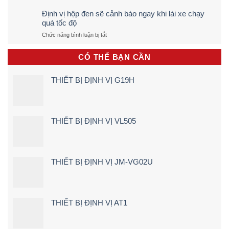
Hướng
TÔ
Dẫn
Trực
Định vị hộp đen sẽ cảnh báo ngay khi lái xe chạy
Lắp
Tiếp
quá tốc độ
Định
&
ở
Chức năng bình luận bị tắt
Vị
Chính
Định
Xe
Xác
vị
Đạp
100%
CÓ THỂ BẠN CẦN
hộp
Điện,
(Quy
đen
Xe
Trình
sẽ
Máy
5
THIẾT BỊ ĐỊNH VỊ G19H
cảnh
Điện
Bước)
báo
Tận
ngay
Nơi
khi
[Giá
lái
Rẻ
THIẾT BỊ ĐỊNH VỊ VL505
xe
–
chạy
Chi
quá
Tiết]
tốc
độ
THIẾT BỊ ĐỊNH VỊ JM-VG02U
THIẾT BỊ ĐỊNH VỊ AT1