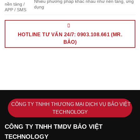
Nhiều phương pháp khác nhau như nền tảng, ứng
nền tảng /
dụng
APP / SMS
HOTLINE TƯ VẤN 24/7: 0903.108.661 (MR.
BẢO)
CÔNG TY TNHH THƯƠNG MẠI DỊCH VỤ BẢO VIỆT
TECHNOLOGY
CÔNG TY TNHH TMDV BẢO VIỆT
TECHNOLOGY