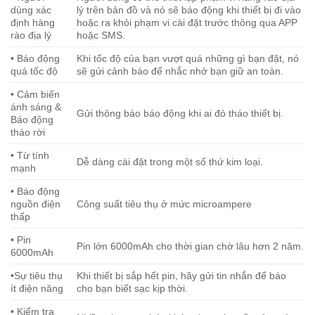
dùng xác
lý trên bản đồ và nó sẽ báo động khi thiết bị đi vào
định hàng
hoặc ra khỏi phạm vi cài đặt trước thông qua APP
rào địa lý
hoặc SMS.
• Báo động
Khi tốc độ của bạn vượt quá những gì bạn đặt, nó
quá tốc độ
sẽ gửi cảnh báo để nhắc nhở bạn giữ an toàn.
• Cảm biến
ánh sáng &
Gửi thông báo báo động khi ai đó tháo thiết bị.
Báo động
tháo rời
• Từ tính
Dễ dàng cài đặt trong một số thứ kim loại.
mạnh
• Báo động
nguồn điện
Công suất tiêu thụ ở mức microampere
thấp
• Pin
Pin lớn 6000mAh cho thời gian chờ lâu hơn 2 năm.
6000mAh
•Sự tiêu thụ
Khi thiết bị sắp hết pin, hãy gửi tin nhắn để báo
ít điện năng
cho bạn biết sạc kịp thời.
• Kiểm tra