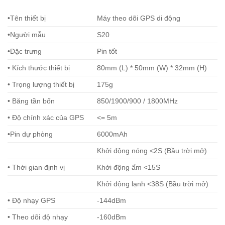
•Tên thiết bị
Máy theo dõi GPS di động
•Người mẫu
S20
•Đặc trưng
Pin tốt
• Kích thước thiết bị
80mm (L) * 50mm (W) * 32mm (H)
• Trọng lượng thiết bị
175g
• Băng tần bốn
850/1900/900 / 1800MHz
• Độ chính xác của GPS
<= 5m
•Pin dự phòng
6000mAh
Khởi động nóng <2S (Bầu trời mở)
• Thời gian định vị
Khởi động ấm <15S
Khởi động lạnh <38S (Bầu trời mở)
• Độ nhạy GPS
-144dBm
• Theo dõi độ nhạy
-160dBm