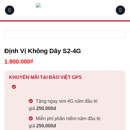
Skip
to
content
Định Vị Không Dây S2-4G
1.900.000
₫
KHUYẾN MÃI TẠI BẢO VIỆT GPS
Tặng ngay sim 4G năm đầu trị
giá
250.000
đ
Miễn phí phần mềm năm đầu trị
giá
250,000
đ