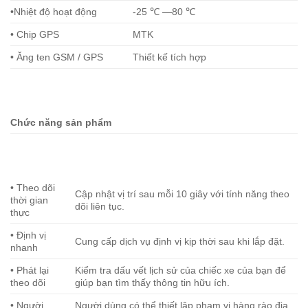
•Nhiệt độ hoạt động
-25 ℃ —80 ℃
• Chip GPS
MTK
• Ăng ten GSM / GPS
Thiết kế tích hợp
Chức năng sản phẩm
• Theo dõi
Cập nhật vị trí sau mỗi 10 giây với tính năng theo
thời gian
dõi liên tục.
thực
• Định vị
Cung cấp dịch vụ định vị kịp thời sau khi lắp đặt.
nhanh
• Phát lại
Kiểm tra dấu vết lịch sử của chiếc xe của bạn để
theo dõi
giúp bạn tìm thấy thông tin hữu ích.
• Người
Người dùng có thể thiết lập phạm vi hàng rào địa