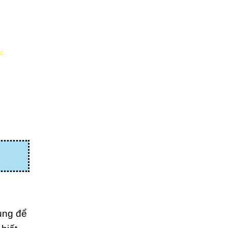
c.
ụng để