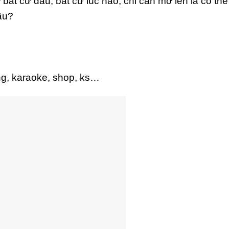
ất cứ đâu, bất cứ lúc nào, chỉ cần mở lên là có thể 
âu?
ng, karaoke, shop, ks…