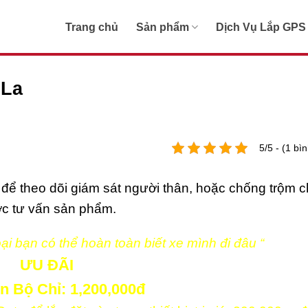
Trang chủ
Sản phẩm
Dịch Vụ Lắp GPS
 La
5/5 - (1 bì
để theo dõi giám sát người thân, hoặc chống trộm c
ợc tư vấn sản phẩm.
hoại bạn có thể hoàn toàn biết xe mình đi đâu “
ƯU ĐÃI
n Bộ Chỉ: 1,200,000đ