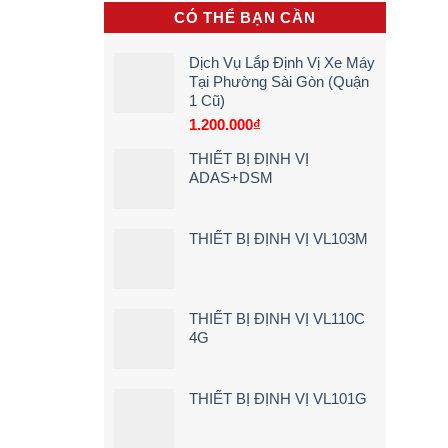
khi
[Giá
Vụ
CÓ THỂ BẠN CẦN
lái
Rẻ
Lắp
xe
–
Camera
chạy
Chi
Lùi
Dịch Vụ Lắp Định Vị Xe Máy
quá
Tiết]
Xe
Tại Phường Sài Gòn (Quận
tốc
Tải
1 Cũ)
độ
Tận
Nơi
1.200.000
₫
–
Bảng
THIẾT BỊ ĐỊNH VỊ
Giá
ADAS+DSM
&
Kinh
Nghiệm
Chọn
THIẾT BỊ ĐỊNH VỊ VL103M
Loại
24V
Siêu
Nét
(2026)
THIẾT BỊ ĐỊNH VỊ VL110C
4G
THIẾT BỊ ĐỊNH VỊ VL101G