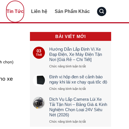
Tin Tức
Liên hệ
Sản Phẩm Khác
BÀI VIẾT MỚI
Hướng Dẫn Lắp Định Vị Xe
03
Đạp Điện, Xe Máy Điện Tận
Th8
Nơi [Giá Rẻ – Chi Tiết]
nh chọn)
ở
Chức năng bình luận bị tắt
Hướng
Dẫn
Định vị hộp đen sẽ cảnh báo
ho xe
Lắp
ngay khi lái xe chạy quá tốc độ
Định
ở
Chức năng bình luận bị tắt
Vị
Định
Xe
vị
Đạp
Dịch Vụ Lắp Camera Lùi Xe
hộp
Điện,
Tải Tận Nơi – Bảng Giá & Kinh
đen
Xe
Nghiệm Chọn Loại 24V Siêu
sẽ
Máy
Nét (2026)
cảnh
Điện
báo
Tận
ở
Chức năng bình luận bị tắt
ngay
Nơi
Dịch