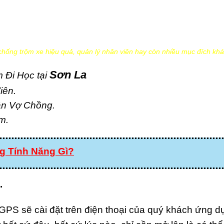
chống trộm xe hiệu quả, quản lý nhân viên hay còn nhiều mục đích khá
Sơn La
 Đi Học tại
iên.
ân Vợ Chồng.
m.
 Tính Năng Gì?
.
GPS sẽ cài đặt trên điện thoại của quý khách ứng d