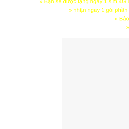
» Bạn sẽ được tặng ngay 1 sim 4G Dat
» nhận ngay 1 gói phần 
» Bảo