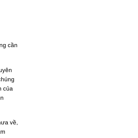
ợng cần
xuyên
 chúng
n của
ện
hưa về,
tâm