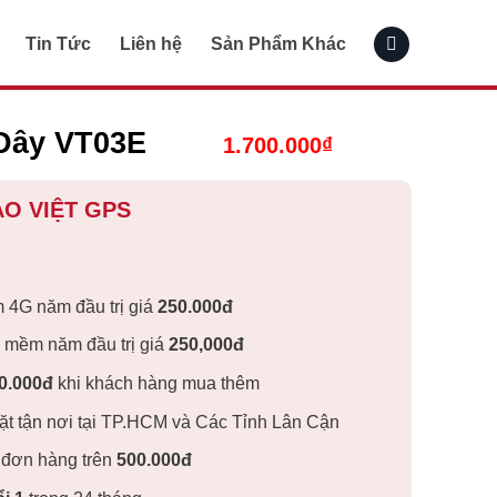
Tin Tức
Liên hệ
Sản Phẩm Khác
Dây VT03E
1.700.000
₫
ẢO VIỆT GPS
 4G năm đầu trị giá
250.000
đ
 mềm năm đầu trị giá
250,000
đ
0.000
đ
khi khách hàng mua thêm
đặt tận nơi tại TP.HCM và Các Tỉnh Lân Cận
 đơn hàng trên
500.000
đ