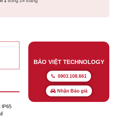
ổ
i 1
trong 24 tháng
BẢO VIỆT TECHNOLOGY
0903.108.661
Nhận Báo giá
c IP65
hể