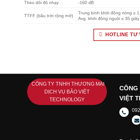
Theo dõi độ nhạy
-160 dB
Trung bình khởi động nóng ≤ 1
TTFF (bầu trời rộng mở)
Avg. khởi động nguội ≤ 35 giây
HOTLINE TƯ V
CÔNG TY TNHH THƯƠNG MẠI
CÔNG 
DỊCH VỤ BẢO VIỆT
VIỆT 
TECHNOLOGY
09