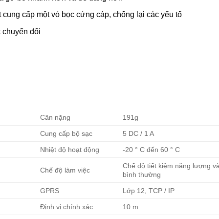
t cung cấp một vỏ bọc cứng cáp, chống lại các yếu tố
t chuyển đổi
Cân nặng
191g
Cung cấp bộ sạc
5 DC / 1 A
Nhiệt độ hoạt động
-20 ° C đến 60 ° C
Chế độ tiết kiệm năng lượng v
Chế độ làm việc
bình thường
GPRS
Lớp 12, TCP / IP
Định vị chính xác
10 m