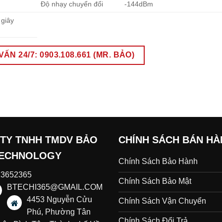
Độ nhạy chuyển đổi
-144dBm
 giây
ẤN 24/7: 0903.108.661 (MR. BẢO)
TY TNHH TMDV BẢO
CHÍNH SÁCH BÁN H
TECHNOLOGY
Chính Sách Bảo Hành
23652365
Chính Sách Bảo Mật
BTECHI365@GMAIL.COM
4453 Nguyễn Cửu
Chính Sách Vận Chuyển
Phú, Phường Tân
Chính Sách Đổi Trả