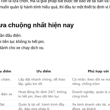
g còn là lựa chọn, mà là giải pháp bắt buộc để bảo vệ tài sản và
ốn quản lý hành trình hiệu quả, thì đầu tư một thiết bị định vị 
 ưa chuộng nhất hiện nay
ần đấu điện.
 liên tục không lo hết pin.
dành cho xe chạy dịch vụ.
u điểm
Ưu điểm
Phù hợp với
m châm,
Lắp đặt nhanh chóng, dễ tháo
Cá nhân, theo dõi xe má
lắp, giấu kín tốt
riêng, chống trộm
Hoạt động ổn định 24/7, không
Doanh nghiệp, quản lý xe
n điện xe
lo hết pin, theo dõi liên tục
công trình
đạt
Quản lý tài xế, hành trình đầy
Xe kinh doanh vận tải, 
đủ, đáp ứng pháp lý
đồng, xe khách