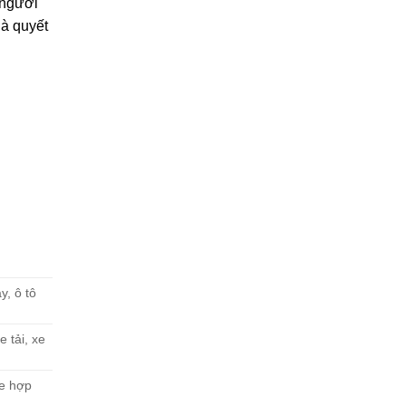
 người
là quyết
y, ô tô
 tải, xe
xe hợp