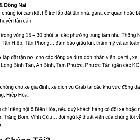
 & Đồng Nai
chúng tôi cam kết hỗ trợ lắp đặt tận nhà, gara, cơ quan hoặc bã
 huyện lân cận:
 trong vòng 15 – 30 phút tại các phường trung tâm như Thống N
 Tân Hiệp, Tân Phong… đảm bảo giấu kín, thẩm mỹ và an toàn 
 lắp đặt tận nơi cho các dòng xe đưa đón nhân viên, xe tải, xe
nh, Long Bình Tân, An Bình, Tam Phước, Phước Tân (gần các K
chóng cho xe gia đình, xe dịch vụ Grab tại các khu vực đông d
ng, Hiệp Hòa.
g
chỉ riêng nội ô Biên Hòa, nếu quý khách hàng có đội xe hoặc 
h, Trảng Bom, Vĩnh Cửu… đội ngũ kỹ thuật viên của chúng tôi v
a.