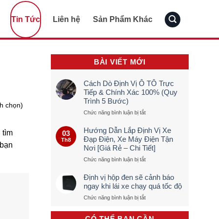
Tin Tức
Liên hệ
Sản Phẩm Khác
BÀI VIẾT MỚI
Cách Dò Định Vị Ô TÔ Trực
Tiếp & Chính Xác 100% (Quy
Trình 5 Bước)
nh chọn)
ở
Chức năng bình luận bị tắt
Cách
Dò
Hướng Dẫn Lắp Định Vị Xe
 tìm
03
Định
Đạp Điện, Xe Máy Điện Tận
Th8
Vị
 bạn
Nơi [Giá Rẻ – Chi Tiết]
Ô
TÔ
ở
Chức năng bình luận bị tắt
Trực
Hướng
Tiếp
Dẫn
Định vị hộp đen sẽ cảnh báo
&
Lắp
ngay khi lái xe chạy quá tốc độ
Chính
Định
ở
Chức năng bình luận bị tắt
Xác
Vị
Định
100%
Xe
vị
(Quy
Đạp
CÓ THỂ BẠN CẦN