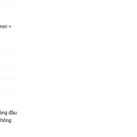
nơi +
hàng đầu
 không