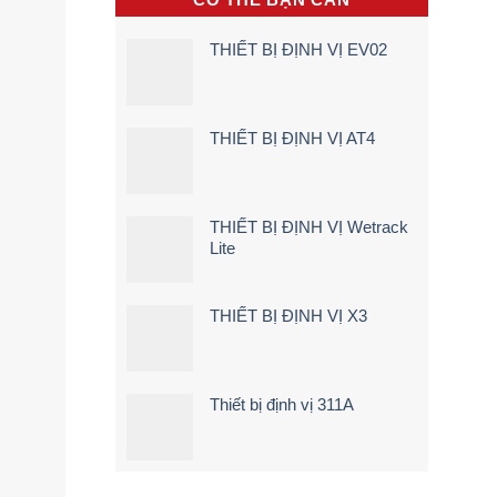
hộp
Trình
Điện,
đen
5
Xe
sẽ
Bước)
Máy
THIẾT BỊ ĐỊNH VỊ EV02
cảnh
Điện
báo
Tận
ngay
Nơi
khi
[Giá
lái
Rẻ
THIẾT BỊ ĐỊNH VỊ AT4
xe
–
chạy
Chi
quá
Tiết]
tốc
độ
THIẾT BỊ ĐỊNH VỊ Wetrack
Lite
THIẾT BỊ ĐỊNH VỊ X3
Thiết bị định vị 311A