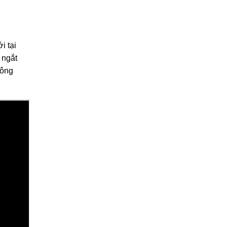
i tại
 ngắt
hông