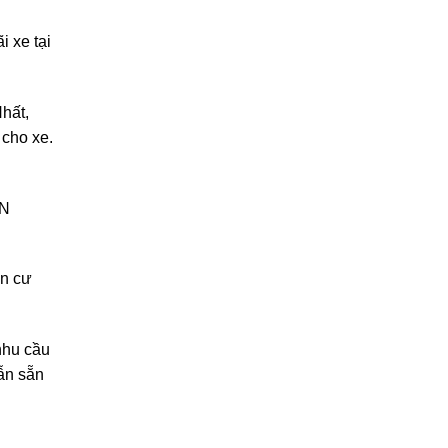
i xe tại
hất,
cho xe.
CN
ân cư
nhu cầu
ẫn sẵn