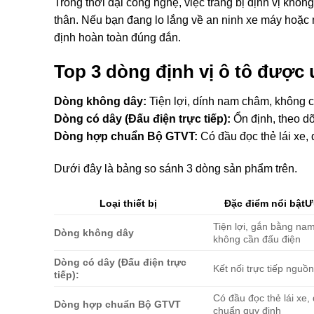
Trong thời đại công nghệ, việc trang bị định vị khôn
thân. Nếu bạn đang lo lắng về an ninh xe máy hoặc mu
định hoàn toàn đúng đắn.
Top 3 dòng định vị ô tô được
Dòng không dây:
Tiện lợi, dính nam châm, không c
Dòng có dây (Đấu điện trực tiếp):
Ổn định, theo dõi
Dòng hợp chuẩn Bộ GTVT:
Có đầu đọc thẻ lái xe, 
Dưới đây là bảng so sánh 3 dòng sản phẩm trên.
Loại thiết bị
Đặc điểm nổi bậtƯ
Tiện lợi, gắn bằng na
Dòng không dây
không cần đấu điện
Dòng có dây (Đấu điện trực
Kết nối trực tiếp nguồ
tiếp):
Có đầu đọc thẻ lái xe, 
Dòng hợp chuẩn Bộ GTVT
chuẩn quy định