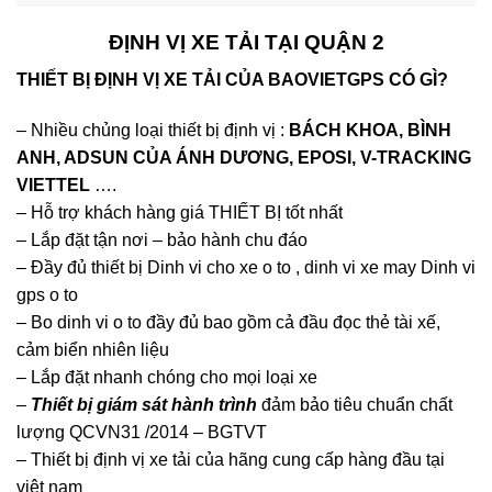
ĐỊNH VỊ XE TẢI TẠI QUẬN 2
THIẾT BỊ ĐỊNH VỊ XE TẢI CỦA BAOVIETGPS CÓ GÌ?
– Nhiều chủng loại thiết bị định vị :
BÁCH KHOA, BÌNH
ANH, ADSUN CỦA ÁNH DƯƠNG, EPOSI, V-TRACKING
VIETTEL
….
– Hỗ trợ khách hàng giá THIẾT BỊ tốt nhất
– Lắp đặt tận nơi – bảo hành chu đáo
– Đầy đủ thiết bị Dinh vi cho xe o to , dinh vi xe may Dinh vi
gps o to
– Bo dinh vi o to đầy đủ bao gồm cả đầu đọc thẻ tài xế,
cảm biển nhiên liệu
– Lắp đặt nhanh chóng cho mọi loại xe
–
Thiết bị giám sát hành trình
đảm bảo tiêu chuẩn chất
lượng QCVN31 /2014 – BGTVT
– Thiết bị định vị xe tải của hãng cung cấp hàng đầu tại
việt nam