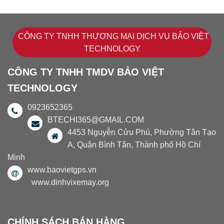
CÔNG TY TNHH THƯƠNG MẠI DỊCH VỤ BẢO VIỆT
TECHNOLOGY
CÔNG TY TNHH TMDV BẢO VIỆT
TECHNOLOGY
0923652365
BTECHI365@GMAIL.COM
4453 Nguyễn Cửu Phú, Phường Tân Tạo
A, Quận Bình Tân, Thành phố Hồ Chí
Minh
www.baovietgps.vn
www.dinhvixemay.org
CHÍNH SÁCH BÁN HÀNG