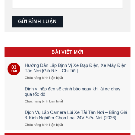
BÀI VIẾT MỚI
Hướng Dẫn Lắp Định Vị Xe Đạp Điện, Xe Máy Điện
03
Tận Nơi [Giá Rẻ – Chi Tiết]
Th8
ở
Chức năng bình luận bị tắt
Hướng
Dẫn
Định vị hộp đen sẽ cảnh báo ngay khi lái xe chạy
Lắp
quá tốc độ
Định
ở
Chức năng bình luận bị tắt
Vị
Định
Xe
vị
Đạp
Dịch Vụ Lắp Camera Lùi Xe Tải Tận Nơi – Bảng Giá
hộp
Điện,
& Kinh Nghiệm Chọn Loại 24V Siêu Nét (2026)
đen
Xe
ở
Chức năng bình luận bị tắt
sẽ
Máy
Dịch
cảnh
Điện
Vụ
báo