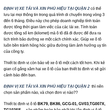
ĐỊNH VỊ XE TẢI VÀ XIN PHÙ HIỆU TẠI QUẬN 2
có thể
lưu lại mọi thông tin trong quá trình di chuyển trong vòng 3
đến 6 tháng. Điều này cho phép doanh nghiệp tính toán
được tổng thời gian làm việc của các lái xe. Tính toán
được tổng số km (kilomet) mà ô tô đã đi được để đưa ra
lịch trình bảo dưỡng xe một cách chính xác. Giúp xe ô tô
luôn bền tránh hỏng hóc giữa đường làm ảnh hưởng uy tín
của công ty.
Thiết bị định vị còn bảo vệ xe ô tô một cách tốt hơn. Khi kẻ
gian cố gắng xâm hại xe ô tô của bạn thiết bị định vị sẽ gửi
cảnh báo đến bạn.
ĐỊNH VỊ XE TẢI VÀ XIN PHÙ HIỆU TẠI QUẬN 2
thì nên
chọn sản phẩm nào, và chọn đơn vị nào??
Thiết bị định vị ô tô
BK79, BK86, GCG-01, GV03,TG007X,
TG102SE
…sản phẩm hoàn hảo nhất khi lắp định vị ô tô