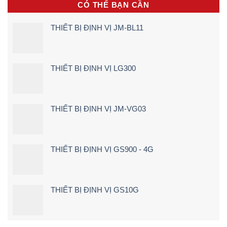
Tận
CÓ THỂ BẠN CẦN
Lắp
ngay
Nơi
Camera
khi
[Giá
Lùi
lái
Rẻ
THIẾT BỊ ĐỊNH VỊ JM-BL11
Xe
xe
–
Tải
chạy
Chi
Tận
quá
Tiết]
Nơi
tốc
–
độ
THIẾT BỊ ĐỊNH VỊ LG300
Bảng
Giá
&
Kinh
Nghiệm
THIẾT BỊ ĐỊNH VỊ JM-VG03
Chọn
Loại
24V
Siêu
Nét
THIẾT BỊ ĐỊNH VỊ GS900 - 4G
(2026)
THIẾT BỊ ĐỊNH VỊ GS10G