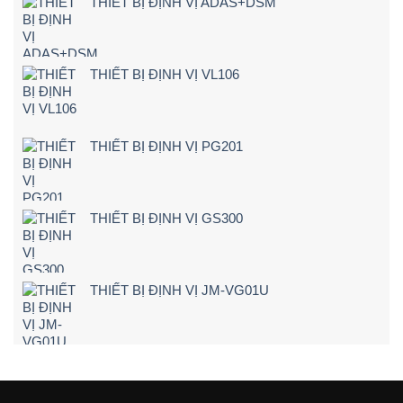
THIẾT BỊ ĐỊNH VỊ ADAS+DSM
Xe
xe
–
Tải
chạy
Chi
Tận
quá
Tiết]
Nơi
tốc
–
độ
THIẾT BỊ ĐỊNH VỊ VL106
Bảng
Giá
&
Kinh
Nghiệm
THIẾT BỊ ĐỊNH VỊ PG201
Chọn
Loại
24V
Siêu
Nét
THIẾT BỊ ĐỊNH VỊ GS300
(2026)
THIẾT BỊ ĐỊNH VỊ JM-VG01U