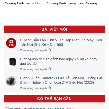
Phường Bình Trưng Đông, Phường Bình Trưng Tây, Phường....
BÀI VIẾT MỚI
Hướng Dẫn Lắp Định Vị Xe Đạp Điện, Xe Máy Điện
03
Tận Nơi [Giá Rẻ – Chi Tiết]
Th8
ở
Chức năng bình luận bị tắt
Hướng
Dẫn
Định vị hộp đen sẽ cảnh báo ngay khi lái xe chạy
Lắp
quá tốc độ
Định
ở
Chức năng bình luận bị tắt
Vị
Định
Xe
vị
Đạp
Dịch Vụ Lắp Camera Lùi Xe Tải Tận Nơi – Bảng Giá
hộp
Điện,
& Kinh Nghiệm Chọn Loại 24V Siêu Nét (2026)
đen
Xe
ở
Chức năng bình luận bị tắt
sẽ
Máy
Dịch
cảnh
Điện
Vụ
báo
Tận
CÓ THỂ BẠN CẦN
Lắp
ngay
Nơi
Camera
khi
[Giá
Lùi
lái
Rẻ