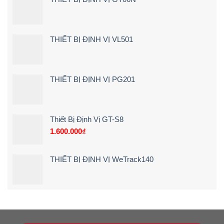
cảnh
Điện
Bước)
báo
Tận
ngay
Nơi
khi
[Giá
lái
Rẻ
THIẾT BỊ ĐỊNH VỊ VL501
xe
–
chạy
Chi
quá
Tiết]
tốc
độ
THIẾT BỊ ĐỊNH VỊ PG201
Thiết Bị Định Vị GT-S8
1.600.000
₫
THIẾT BỊ ĐỊNH VỊ WeTrack140