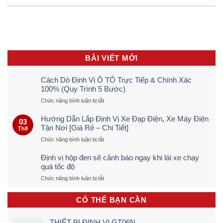
BÀI VIẾT MỚI
Cách Dò Định Vị Ô TÔ Trực Tiếp & Chính Xác
100% (Quy Trình 5 Bước)
ở
Chức năng bình luận bị tắt
Cách
Dò
Hướng Dẫn Lắp Định Vị Xe Đạp Điện, Xe Máy Điện
03
Định
Tận Nơi [Giá Rẻ – Chi Tiết]
Th8
Vị
ở
Chức năng bình luận bị tắt
Ô
Hướng
TÔ
Dẫn
Trực
Định vị hộp đen sẽ cảnh báo ngay khi lái xe chạy
Lắp
Tiếp
quá tốc độ
Định
&
ở
Chức năng bình luận bị tắt
Vị
Chính
Định
Xe
Xác
vị
Đạp
100%
CÓ THỂ BẠN CẦN
hộp
Điện,
(Quy
đen
Xe
Trình
sẽ
Máy
5
THIẾT BỊ ĐỊNH VỊ GT06N