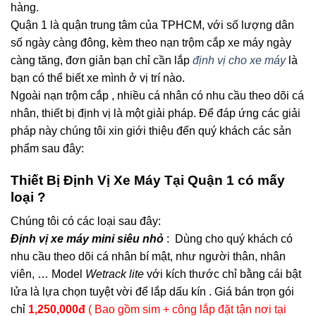
hàng.
Quận 1 là quận trung tâm của TPHCM, với số lượng dân
số ngày càng đông, kèm theo nạn trộm cắp xe máy ngày
càng tăng, đơn giản bạn chỉ cần lắp
định vị cho xe máy
là
bạn có thể biết xe mình ở vị trí nào.
Ngoài nạn trộm cắp , nhiều cá nhân có nhu cầu theo dõi cá
nhân, thiết bị định vị là một giải pháp. Để đáp ứng các giải
pháp này chúng tôi xin giới thiệu đến quý khách các sản
phẩm sau đây:
Thiết Bị Định Vị Xe Máy Tại Quận 1 có mấy
loại ?
Chúng tôi có các loại sau đây:
Định vị xe máy mini siêu nhỏ
: Dùng cho quý khách có
nhu cầu theo dõi cá nhân bí mật, như người thân, nhân
viên, … Model
Wetrack lite
với kích thước chỉ bằng cái bật
lửa là lựa chọn tuyệt vời để lắp dấu kín . Giá bán trọn gói
chỉ
1,250,000đ
( Bao gồm sim + công lắp đặt tận nơi tại