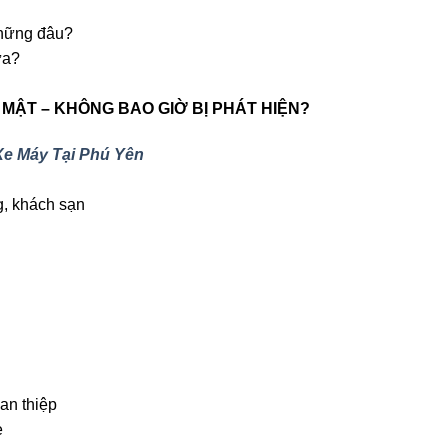
những đâu?
a?
Í MẬT – KHÔNG BAO GIỜ BỊ PHÁT HIỆN?
Xe Máy Tại Phú Yên
g, khách sạn
an thiệp
e