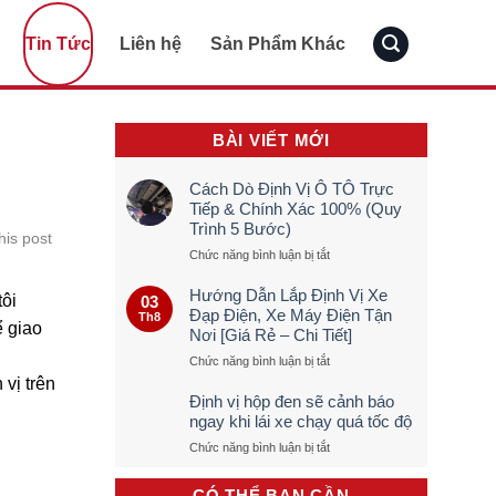
Tin Tức
Liên hệ
Sản Phẩm Khác
BÀI VIẾT MỚI
Cách Dò Định Vị Ô TÔ Trực
Tiếp & Chính Xác 100% (Quy
Trình 5 Bước)
his post
ở
Chức năng bình luận bị tắt
Cách
Dò
Hướng Dẫn Lắp Định Vị Xe
tôi
03
Định
Đạp Điện, Xe Máy Điện Tận
Th8
Vị
ể giao
Nơi [Giá Rẻ – Chi Tiết]
Ô
TÔ
ở
Chức năng bình luận bị tắt
Trực
Hướng
 vị trên
Tiếp
Dẫn
Định vị hộp đen sẽ cảnh báo
&
Lắp
ngay khi lái xe chạy quá tốc độ
Chính
Định
ở
Chức năng bình luận bị tắt
Xác
Vị
Định
100%
Xe
vị
(Quy
Đạp
CÓ THỂ BẠN CẦN