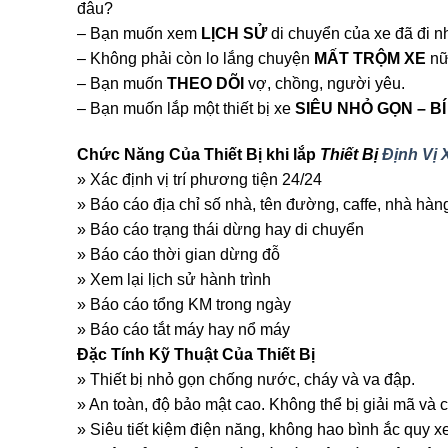
đâu?
– Bạn muốn xem
LỊCH SỬ
di chuyển của xe đã đi 
– Không phải còn lo lắng chuyện
MẤT TRỘM XE
nữ
– Bạn muốn
THEO DÕI
vợ, chồng, người yêu.
– Bạn muốn lắp một thiết bị xe
SIÊU NHỎ GỌN – B
Chức Năng Của Thiết Bị khi lắp
Thiết Bị
Định Vị 
» Xác định vị trí phương tiện 24/24
» Báo cáo địa chỉ số nhà, tên đường, caffe, nhà hàn
» Báo cáo trạng thái dừng hay di chuyển
» Báo cáo thời gian dừng đỗ
» Xem lại lịch sử hành trình
» Báo cáo tổng KM trong ngày
» Báo cáo tắt máy hay nổ máy
Đặc Tính Kỹ Thuật Của Thiết Bị
» Thiết bị nhỏ gọn chống nước, cháy và va đập.
» An toàn, độ bảo mật cao. Không thể bị giải mã và c
» Siêu tiết kiệm điện năng, không hao bình ắc quy x