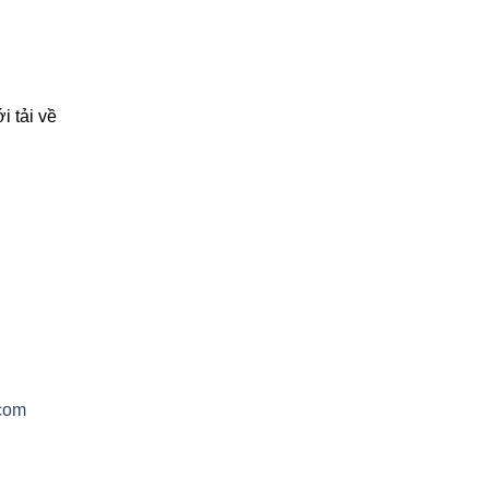
n
 tải về
com