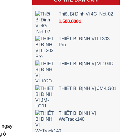
hộp
Trình
Điện,
đen
5
Xe
sẽ
Bước)
Máy
Thiết Bị Định Vị 4G iNet-02
cảnh
Điện
1.500.000
₫
báo
Tận
ngay
Nơi
khi
[Giá
lái
Rẻ
THIẾT BỊ ĐỊNH VỊ LL303
xe
–
Pro
chạy
Chi
quá
Tiết]
tốc
độ
THIẾT BỊ ĐỊNH VỊ VL103D
THIẾT BỊ ĐỊNH VỊ JM-LG01
THIẾT BỊ ĐỊNH VỊ
WeTrack140
ệ ngay
g ở