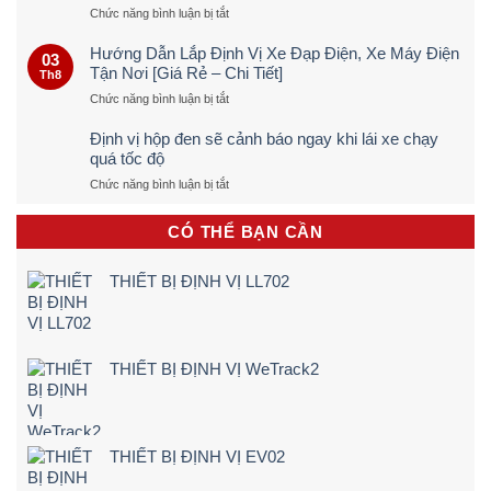
ở
Chức năng bình luận bị tắt
Cách
Dò
Hướng Dẫn Lắp Định Vị Xe Đạp Điện, Xe Máy Điện
03
Định
Tận Nơi [Giá Rẻ – Chi Tiết]
Th8
Vị
ở
Chức năng bình luận bị tắt
Ô
Hướng
TÔ
Dẫn
Trực
Định vị hộp đen sẽ cảnh báo ngay khi lái xe chạy
Lắp
Tiếp
quá tốc độ
Định
&
ở
Chức năng bình luận bị tắt
Vị
Chính
Định
Xe
Xác
vị
Đạp
100%
CÓ THỂ BẠN CẦN
hộp
Điện,
(Quy
đen
Xe
Trình
sẽ
Máy
5
THIẾT BỊ ĐỊNH VỊ LL702
cảnh
Điện
Bước)
báo
Tận
ngay
Nơi
khi
[Giá
lái
Rẻ
THIẾT BỊ ĐỊNH VỊ WeTrack2
xe
–
chạy
Chi
quá
Tiết]
tốc
độ
THIẾT BỊ ĐỊNH VỊ EV02