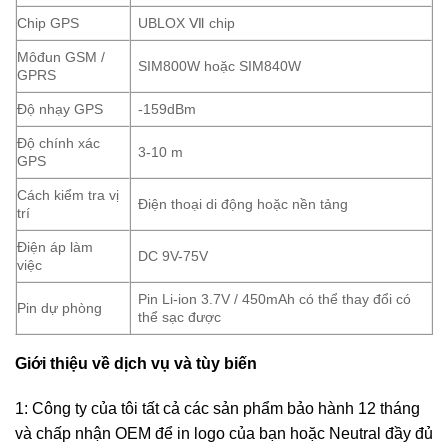
Chip GPS
UBLOX Ⅶ chip
Môđun GSM /
SIM800W hoặc SIM840W
GPRS
Độ nhạy GPS
-159dBm
Độ chính xác
3-10 m
GPS
Cách kiểm tra vị
Điện thoại di động hoặc nền tảng
trí
Điện áp làm
DC 9V-75V
việc
Pin Li-ion 3.7V / 450mAh có thể thay đổi có
Pin dự phòng
thể sạc được
Giới thiệu về dịch vụ và tùy biến
1: Công ty của tôi tất cả các sản phẩm bảo hành 12 tháng
và chấp nhận OEM để in logo của bạn hoặc Neutral đầy đủ