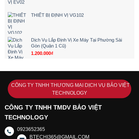
THIẾT BỊ ĐỊNH VỊ VG102
Dịch Vụ Lắp Định Vị Xe Máy Tại Phường Sài
Gòn (Quận 1 Cũ)
1.200.000
₫
CÔNG TY TNHH THƯƠNG MẠI DỊCH VỤ BẢO VIỆT
TECHNOLOGY
CÔNG TY TNHH TMDV BẢO VIỆT
TECHNOLOGY
0923652365
BTECHI365@GMAIL.COM