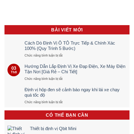
BÀI VIẾT MỚI
Cách Dò Định Vị Ô TÔ Trực Tiếp & Chính Xác
100% (Quy Trình 5 Bước)
ở
Chức năng bình luận bị tắt
Cách
Dò
Hướng Dẫn Lắp Định Vị Xe Đạp Điện, Xe Máy Điện
03
Định
Tận Nơi [Giá Rẻ – Chi Tiết]
Th8
Vị
ở
Chức năng bình luận bị tắt
Ô
Hướng
TÔ
Dẫn
Trực
Định vị hộp đen sẽ cảnh báo ngay khi lái xe chạy
Lắp
Tiếp
quá tốc độ
Định
&
ở
Chức năng bình luận bị tắt
Vị
Chính
Định
Xe
Xác
vị
Đạp
100%
CÓ THỂ BẠN CẦN
hộp
Điện,
(Quy
đen
Xe
Trình
sẽ
Máy
5
Thiết bị định vị Qbit Mini
cảnh
Điện
Bước)