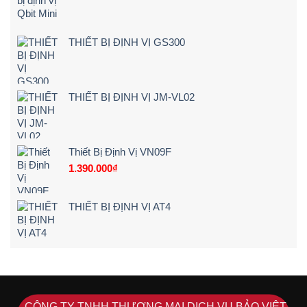
báo
Tận
ngay
Nơi
khi
[Giá
lái
Rẻ
THIẾT BỊ ĐỊNH VỊ GS300
xe
–
chạy
Chi
quá
Tiết]
tốc
độ
THIẾT BỊ ĐỊNH VỊ JM-VL02
Thiết Bị Định Vị VN09F
1.390.000
₫
THIẾT BỊ ĐỊNH VỊ AT4
CÔNG TY TNHH THƯƠNG MẠI DỊCH VỤ BẢO VIỆT