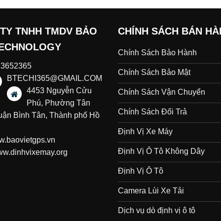
TY TNHH TMDV BẢO
CHÍNH SÁCH BÁN H
TECHNOLOGY
Chính Sách Bảo Hành
23652365
Chính Sách Bảo Mật
BTECHI365@GMAIL.COM
4453 Nguyễn Cửu
Chính Sách Vận Chuyển
Phú, Phường Tân
Chính Sách Đổi Trả
uận Bình Tân, Thành phố Hồ
Định Vị Xe Máy
.baovietgps.vn
Định Vị Ô Tô Không Dây
w.dinhvixemay.org
Định Vị Ô Tô
Camera Lùi Xe Tải
Dịch vụ dò định vị ô tô