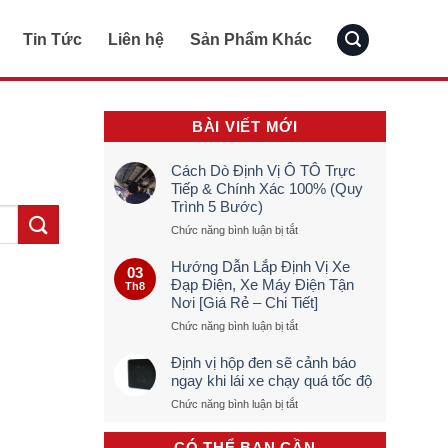
Tin Tức
Liên hệ
Sản Phẩm Khác
BÀI VIẾT MỚI
Cách Dò Định Vị Ô TÔ Trực
Tiếp & Chính Xác 100% (Quy
Trình 5 Bước)
ở
Chức năng bình luận bị tắt
Cách
Dò
Hướng Dẫn Lắp Định Vị Xe
03
Định
Đạp Điện, Xe Máy Điện Tận
Th8
Vị
Nơi [Giá Rẻ – Chi Tiết]
Ô
TÔ
ở
Chức năng bình luận bị tắt
Trực
Hướng
Tiếp
Dẫn
Định vị hộp đen sẽ cảnh báo
&
Lắp
ngay khi lái xe chạy quá tốc độ
Chính
Định
ở
Chức năng bình luận bị tắt
Xác
Vị
Định
100%
Xe
vị
(Quy
Đạp
CÓ THỂ BẠN CẦN