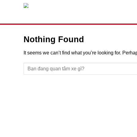
Skip
to
content
Nothing Found
It seems we can’t find what you’re looking for. Perh