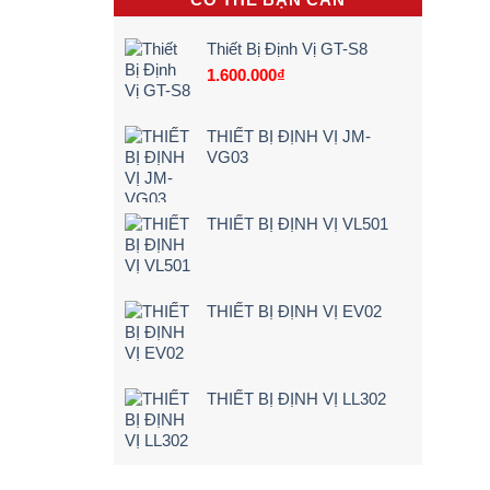
hộp
Trình
Điện,
đen
5
Xe
sẽ
Bước)
Máy
Thiết Bị Định Vị GT-S8
cảnh
Điện
1.600.000
₫
báo
Tận
ngay
Nơi
khi
[Giá
lái
Rẻ
THIẾT BỊ ĐỊNH VỊ JM-
xe
–
VG03
chạy
Chi
quá
Tiết]
tốc
độ
THIẾT BỊ ĐỊNH VỊ VL501
THIẾT BỊ ĐỊNH VỊ EV02
THIẾT BỊ ĐỊNH VỊ LL302