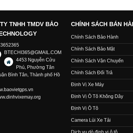
TY TNHH TMDV BẢO
CHÍNH SÁCH BÁN H
TECHNOLOGY
Chính Sách Bảo Hành
23652365
Chính Sách Bảo Mật
BTECHI365@GMAIL.COM
4453 Nguyễn Cửu
Chính Sách Vận Chuyển
Phú, Phường Tân
Chính Sách Đổi Trả
uận Bình Tân, Thành phố Hồ
Định Vị Xe Máy
.baovietgps.vn
Định Vị Ô Tô Không Dây
w.dinhvixemay.org
Định Vị Ô Tô
Camera Lùi Xe Tải
Dịch vụ dò định vị ô tô