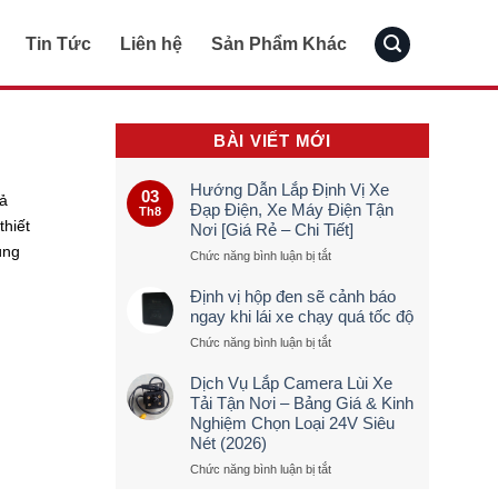
Tin Tức
Liên hệ
Sản Phẩm Khác
BÀI VIẾT MỚI
Hướng Dẫn Lắp Định Vị Xe
03
cả
Đạp Điện, Xe Máy Điện Tận
Th8
thiết
Nơi [Giá Rẻ – Chi Tiết]
úng
ở
Chức năng bình luận bị tắt
Hướng
Dẫn
Định vị hộp đen sẽ cảnh báo
Lắp
ngay khi lái xe chạy quá tốc độ
Định
ở
Chức năng bình luận bị tắt
Vị
Định
Xe
vị
Đạp
Dịch Vụ Lắp Camera Lùi Xe
hộp
Điện,
Tải Tận Nơi – Bảng Giá & Kinh
đen
Xe
Nghiệm Chọn Loại 24V Siêu
sẽ
Máy
Nét (2026)
cảnh
Điện
báo
Tận
ở
Chức năng bình luận bị tắt
ngay
Nơi
Dịch