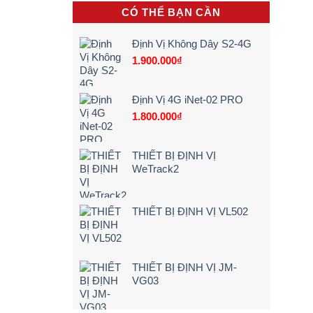
khi
[Giá
Vụ
CÓ THỂ BẠN CẦN
lái
Rẻ
Lắp
xe
–
Camera
chạy
Chi
Lùi
Định Vị Không Dây S2-4G
quá
Tiết]
Xe
tốc
1.900.000
₫
Tải
độ
Tận
Nơi
–
Định Vị 4G iNet-02 PRO
Bảng
1.800.000
₫
Giá
&
Kinh
Nghiệm
THIẾT BỊ ĐỊNH VỊ
Chọn
WeTrack2
Loại
24V
Siêu
Nét
THIẾT BỊ ĐỊNH VỊ VL502
(2026)
THIẾT BỊ ĐỊNH VỊ JM-
VG03