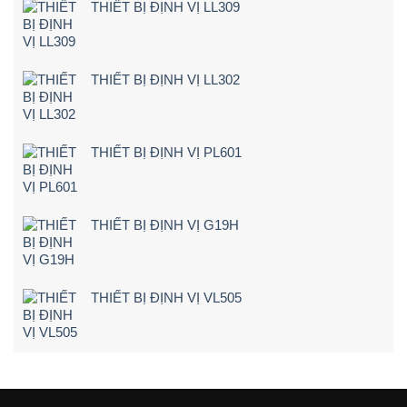
Máy
5
THIẾT BỊ ĐỊNH VỊ LL309
cảnh
Điện
Bước)
báo
Tận
ngay
Nơi
khi
[Giá
lái
Rẻ
THIẾT BỊ ĐỊNH VỊ LL302
xe
–
chạy
Chi
quá
Tiết]
tốc
độ
THIẾT BỊ ĐỊNH VỊ PL601
THIẾT BỊ ĐỊNH VỊ G19H
THIẾT BỊ ĐỊNH VỊ VL505