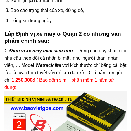
Xem lại lịch sử hành trình
Báo cáo trạng thái của xe, dừng đỗ,
Tổng km trong ngày:
Lắp Định vị xe máy ở Quận 2 có những sản
phẩm chính sau:
1. Định vị xe máy mini siêu nhỏ
: Dùng cho quý khách có
nhu cầu theo dõi cá nhân bí mật, như người thân, nhân
viên, … Model
Wetrack lite
với kích thước chỉ bằng cái bật
lửa là lựa chọn tuyệt vời để lắp dấu kín . Giá bán trọn gói
chỉ
1,250,000đ
( Bao gồm sim + phần mềm 1 năm sử
dụng) .