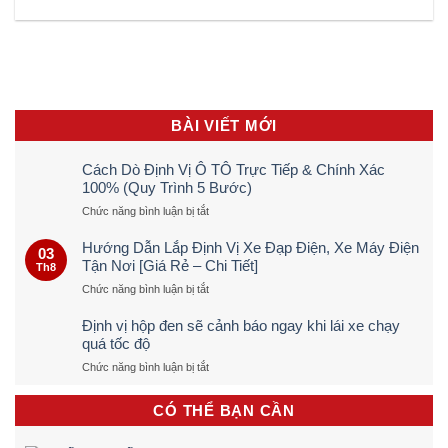
BÀI VIẾT MỚI
Cách Dò Định Vị Ô TÔ Trực Tiếp & Chính Xác
100% (Quy Trình 5 Bước)
ở
Chức năng bình luận bị tắt
Cách
Dò
Hướng Dẫn Lắp Định Vị Xe Đạp Điện, Xe Máy Điện
03
Định
Tận Nơi [Giá Rẻ – Chi Tiết]
Th8
Vị
ở
Chức năng bình luận bị tắt
Ô
Hướng
TÔ
Dẫn
Trực
Định vị hộp đen sẽ cảnh báo ngay khi lái xe chạy
Lắp
Tiếp
quá tốc độ
Định
&
ở
Chức năng bình luận bị tắt
Vị
Chính
Định
Xe
Xác
vị
Đạp
100%
CÓ THỂ BẠN CẦN
hộp
Điện,
(Quy
đen
Xe
Trình
sẽ