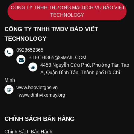
CÔNG TY TNHH THƯƠNG MẠI DỊCH VỤ BẢO VIỆT
TECHNOLOGY
CÔNG TY TNHH TMDV BẢO VIỆT
TECHNOLOGY
0923652365
BTECHI365@GMAIL.COM
4453 Nguyễn Cửu Phú, Phường Tân Tạo
A, Quận Bình Tân, Thành phố Hồ Chí
Minh
www.baovietgps.vn
www.dinhvixemay.org
CHÍNH SÁCH BÁN HÀNG
Chính Sách Bảo Hành