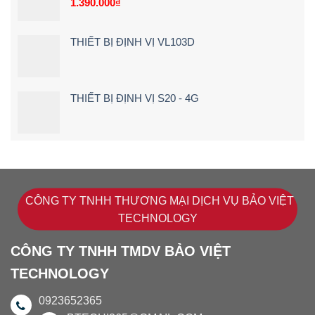
1.390.000
₫
THIẾT BỊ ĐỊNH VỊ VL103D
THIẾT BỊ ĐỊNH VỊ S20 - 4G
CÔNG TY TNHH THƯƠNG MẠI DỊCH VỤ BẢO VIỆT
TECHNOLOGY
CÔNG TY TNHH TMDV BẢO VIỆT
TECHNOLOGY
0923652365