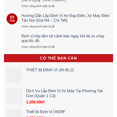
ở
Chức năng bình luận bị tắt
Cách
Dò
Hướng Dẫn Lắp Định Vị Xe Đạp Điện, Xe Máy Điện
03
Định
Tận Nơi [Giá Rẻ – Chi Tiết]
Th8
Vị
ở
Chức năng bình luận bị tắt
Ô
Hướng
TÔ
Dẫn
Trực
Định vị hộp đen sẽ cảnh báo ngay khi lái xe chạy
Lắp
Tiếp
quá tốc độ
Định
&
ở
Chức năng bình luận bị tắt
Vị
Chính
Định
Xe
Xác
vị
Đạp
100%
CÓ THỂ BẠN CẦN
hộp
Điện,
(Quy
đen
Xe
Trình
sẽ
Máy
5
THIẾT BỊ ĐỊNH VỊ JM-BL11
cảnh
Điện
Bước)
báo
Tận
ngay
Nơi
khi
[Giá
lái
Rẻ
Dịch Vụ Lắp Định Vị Xe Máy Tại Phường Sài
xe
–
Gòn (Quận 1 Cũ)
chạy
Chi
quá
1.200.000
₫
Tiết]
tốc
độ
Thiết Bị Định Vị VN09F