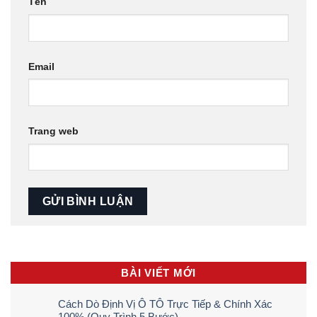
Tên
Email
Trang web
BÀI VIẾT MỚI
Cách Dò Định Vị Ô TÔ Trực Tiếp & Chính Xác
100% (Quy Trình 5 Bước)