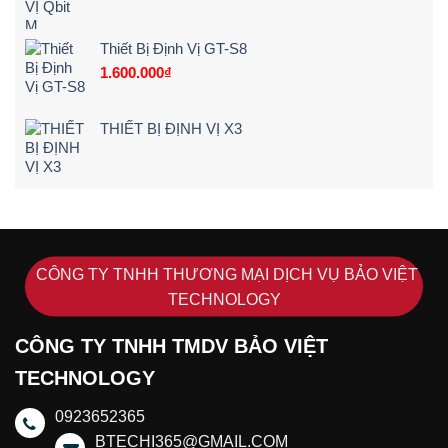
Tiết]
Thiết Bị Định Vị GT-S8
1.600.000
₫
THIẾT BỊ ĐỊNH VỊ X3
CÔNG TY TNHH THƯƠNG MẠI DỊCH VỤ BẢO VIỆT
TECHNOLOGY
CÔNG TY TNHH TMDV BẢO VIỆT
TECHNOLOGY
0923652365
BTECHI365@GMAIL.COM