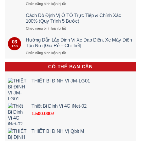
ở
Chức năng bình luận bị tắt
Dịch
Vụ
Cách Dò Định Vị Ô TÔ Trực Tiếp & Chính Xác
Lắp
100% (Quy Trình 5 Bước)
Camera
ở
Chức năng bình luận bị tắt
Lùi
Cách
Cho
Dò
Xe
Hướng Dẫn Lắp Định Vị Xe Đạp Điện, Xe Máy Điện
03
Định
Tải
Tận Nơi [Giá Rẻ – Chi Tiết]
Th8
Vị
Tận
ở
Chức năng bình luận bị tắt
Ô
Nơi
Hướng
TÔ
–
Dẫn
Trực
Giá
CÓ THỂ BẠN CẦN
Lắp
Tiếp
Rẻ
Định
&
&
Vị
Chính
Nét
THIẾT BỊ ĐỊNH VỊ JM-LG01
Xe
Xác
Đêm
Đạp
100%
24V
Điện,
(Quy
Xe
Trình
Máy
5
Thiết Bị Định Vị 4G iNet-02
Điện
Bước)
1.500.000
₫
Tận
Nơi
[Giá
Rẻ
THIẾT BỊ ĐỊNH VỊ Qbit M
–
Chi