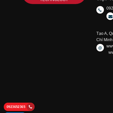
09
Tạo A, Q
Chí Minh
www
ww
0923652365