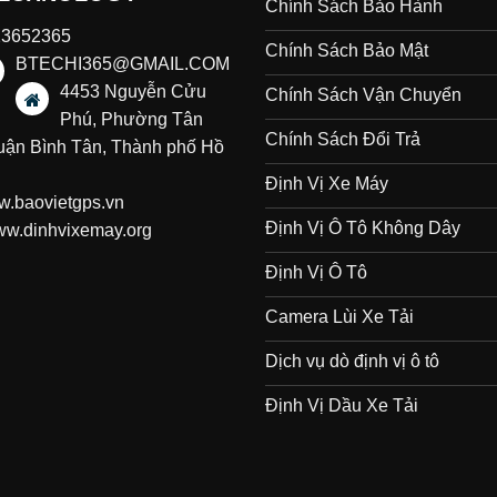
Chính Sách Bảo Hành
23652365
Chính Sách Bảo Mật
BTECHI365@GMAIL.COM
4453 Nguyễn Cửu
Chính Sách Vận Chuyển
Phú, Phường Tân
Chính Sách Đổi Trả
uận Bình Tân, Thành phố Hồ
Định Vị Xe Máy
.baovietgps.vn
Định Vị Ô Tô Không Dây
w.dinhvixemay.org
Định Vị Ô Tô
Camera Lùi Xe Tải
Dịch vụ dò định vị ô tô
Định Vị Dầu Xe Tải