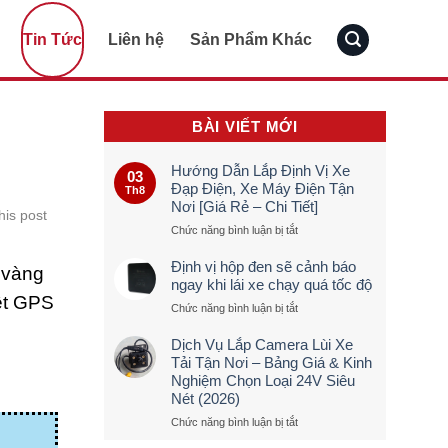
Tin Tức
Liên hệ
Sản Phẩm Khác
BÀI VIẾT MỚI
Hướng Dẫn Lắp Định Vị Xe
03
Đạp Điện, Xe Máy Điện Tận
Th8
Nơi [Giá Rẻ – Chi Tiết]
his post
ở
Chức năng bình luận bị tắt
Hướng
Dẫn
Định vị hộp đen sẽ cảnh báo
 vàng
Lắp
ngay khi lái xe chạy quá tốc độ
Định
ệt GPS
ở
Chức năng bình luận bị tắt
Vị
Định
Xe
vị
Đạp
Dịch Vụ Lắp Camera Lùi Xe
hộp
Điện,
Tải Tận Nơi – Bảng Giá & Kinh
đen
Xe
Nghiệm Chọn Loại 24V Siêu
sẽ
Máy
Nét (2026)
cảnh
Điện
báo
Tận
ở
Chức năng bình luận bị tắt
ngay
Nơi
Dịch