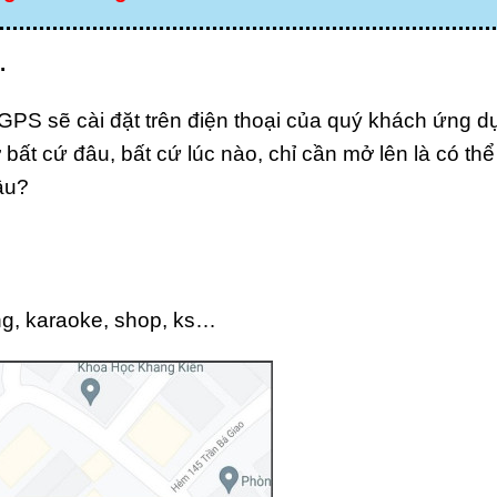
.
GPS sẽ cài đặt trên điện thoại của quý khách ứng d
ất cứ đâu, bất cứ lúc nào, chỉ cần mở lên là có thể 
âu?
ng, karaoke, shop, ks…