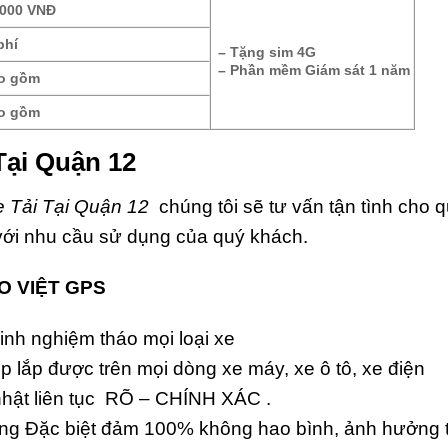
.000 VNĐ
phí
– Tặng sim 4G
– Phần mềm Giám sát 1 năm
o gồm
o gồm
Tại Quận 12
e Tải Tại Quận 12
chúng tôi sẽ tư vấn tận tình cho 
với nhu cầu sử dụng của quý khách.
ẢO VIỆT GPS
kinh nghiệm tháo mọi loại xe
p lắp được trên mọi dòng xe máy, xe ô tô, xe điện
hật liên tục RÕ – CHÍNH XÁC .
ượng Đặc biệt đảm 100% không hao bình, ảnh hưởng t