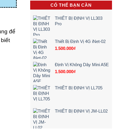
khi
[Giá
Vụ
CÓ THỂ BẠN CẦN
lái
Rẻ
Lắp
xe
–
Camera
chạy
Chi
Lùi
THIẾT BỊ ĐỊNH VỊ LL303
quá
Tiết]
Xe
Pro
tốc
Tải
độ
Tận
ụng để
Nơi
–
biết
Thiết Bị Định Vị 4G iNet-02
Bảng
1.500.000
₫
Giá
&
Kinh
Nghiệm
Định Vị Không Dây Mini A5E
Chọn
1.500.000
₫
Loại
24V
Siêu
Nét
THIẾT BỊ ĐỊNH VỊ LL705
(2026)
THIẾT BỊ ĐỊNH VỊ JM-LL02