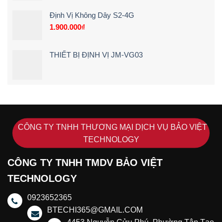
Định Vị Không Dây S2-4G
1.900.000
₫
THIẾT BỊ ĐỊNH VỊ JM-VG03
CÔNG TY TNHH THƯƠNG MẠI DỊCH VỤ BẢO VIỆT
TECHNOLOGY
CÔNG TY TNHH TMDV BẢO VIỆT
TECHNOLOGY
0923652365
BTECHI365@GMAIL.COM