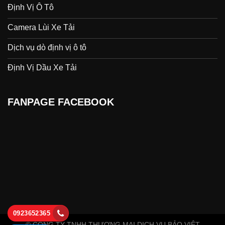
Định Vị Ô Tô
Camera Lùi Xe Tải
Dịch vụ dò định vị ô tô
Định Vị Dầu Xe Tải
FANPAGE FACEBOOK
0923652365
© CÔNG TY TNHH THƯƠNG MẠI DỊCH VỤ BẢO VIỆT