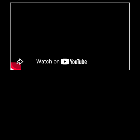
Cách định vị điện thoại android
» Ổ số 1 bạn gõ:
baovietgps.com
» Ô số 2 bạn gõ:
DEMOBV