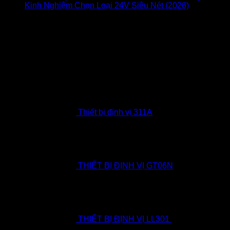
Kinh Nghiệm Chọn Loại 24V Siêu Nét (2026)
Chức
năng bình luận bị tắt
ở Dịch Vụ Lắp Camera Lùi Xe Tải
Tận Nơi – Bảng Giá & Kinh Nghiệm Chọn Loại 24V
Siêu Nét (2026)
Có thể bạn cần
Thiết bị định vị 311A
THIẾT BỊ ĐỊNH VỊ GT06N
THIẾT BỊ ĐỊNH VỊ LL301
2.500.000
₫