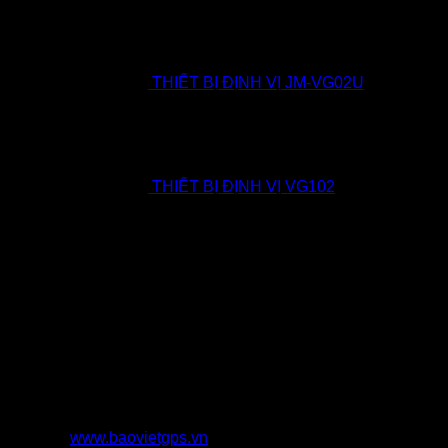
THIẾT BỊ ĐỊNH VỊ JM-VG02U
THIẾT BỊ ĐỊNH VỊ VG102
CÔNG TY TNHH THƯƠNG MẠI DỊCH VỤ BẢO VIỆT
TECHNOLOGY
CÔNG TY TNHH TMDV BẢO VIỆT TECHNOLOGY
0923652365
BTECHI365@GMAIL.COM
4453 Nguyễn Cửu Phú, Phường Tân Tạo A, Quận
Bình Tân, Thành phố Hồ Chí Minh
www.baovietgps.vn