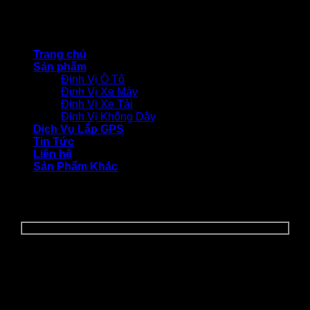
© CÔNG TY TNHH THƯƠNG MẠI DỊCH VỤ BẢO VIỆT
TECHNOLOGY
Trang chủ
Sản phẩm
Định Vị Ô Tô
Định Vị Xe Máy
Định Vị Xe Tải
Định Vị Không Dây
Dịch Vụ Lắp GPS
Tin Tức
Liên hệ
Sản Phẩm Khác
YÊU CẦU BÁO GIÁ
Để nhận được "BÁO GIÁ ĐẶC BIỆT" và các
"CHƯƠNG TRÌNH ƯU ĐÃI", Quý khách vui lòng điền
form báo giá dưới đây: