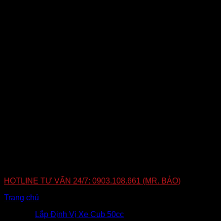
ánh sáng, hoàn toàn bí mật
Thời gian lắp đặt
Thời gian lắp đặt tùy vào từng loại xe, trung bình từ
15
phút –
40
phút.
Quy trình lắp đặt
Thống nhất về giá cả, sản phẩm
=>
Hẹn thời gian, địa
điểm
=>
Tiến hành lắp đặt
=>
Cài đặt hướng dẫn sử
dụng.
</br
HOTLINE TƯ VẤN 24/7: 0903.108.661 (MR. BẢO)
Trang chủ
»
Lắp Định Vị Xe Cub 50cc
Tags:
Lắp Định Vị Xe Cub 50cc
.