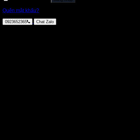
Quên mật khẩu?
0923652365
Chat Zalo