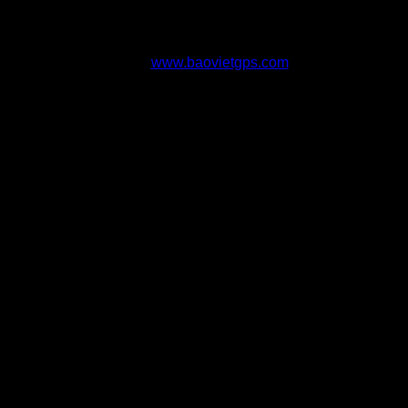
» Ô số 3 bạn gõ:
123456
và bấm đăng nhập
Hoặc từ máy tính quý khách có thể đăng nhập bằng cách
truy cập trực tiếp từ địa chỉ website
sau:
www.baovietgps.com