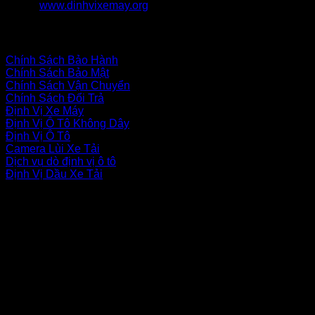
www.dinhvixemay.org
Chính Sách Bán Hàng
Chính Sách Bảo Hành
Chính Sách Bảo Mật
Chính Sách Vận Chuyển
Chính Sách Đổi Trả
Định Vị Xe Máy
Định Vị Ô Tô Không Dây
Định Vị Ô Tô
Camera Lùi Xe Tải
Dịch vụ dò định vị ô tô
Định Vị Dầu Xe Tải
fanpage facebook