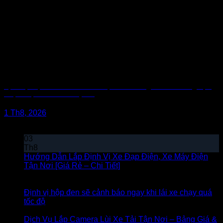
Dịch Vụ Lắp Camera Lùi Xe Tải Tận Nơi – Bảng Giá & Kinh Nghiệm
Chọn Loại 24V Siêu Nét (2026)
1 Th8, 2026
Bài viết mới
03
Th8
Hướng Dẫn Lắp Định Vị Xe Đạp Điện, Xe Máy Điện
Tận Nơi [Giá Rẻ – Chi Tiết]
Chức năng bình luận bị tắt
ở Hướng Dẫn Lắp Định Vị Xe Đạp Điện, Xe Máy Điện
Tận Nơi [Giá Rẻ – Chi Tiết]
Định vị hộp đen sẽ cảnh báo ngay khi lái xe chạy quá
tốc độ
Chức năng bình luận bị tắt
ở Định vị hộp đen sẽ
cảnh báo ngay khi lái xe chạy quá tốc độ
Dịch Vụ Lắp Camera Lùi Xe Tải Tận Nơi – Bảng Giá &