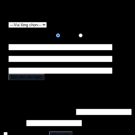
form báo giá dưới đây:
Chọn loại xe
Hình thức thanh toán:
Trả góp
Trả hết
Họ tên *
Điện thoại *
Địa chỉ
Đăng nhập
Tên tài khoản hoặc địa chỉ email
*
Mật khẩu
*
Ghi nhớ mật khẩu
Đăng nhập