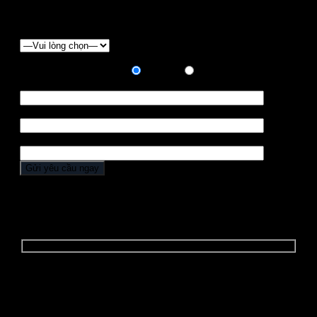
Chọn loại xe
Hình thức thanh toán:
Trả góp
Trả hết
Họ tên *
Điện thoại *
Địa chỉ
YÊU CẦU BÁO GIÁ
Để nhận được "BÁO GIÁ ĐẶC BIỆT" và các
"CHƯƠNG TRÌNH ƯU ĐÃI", Quý khách vui lòng điền