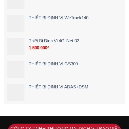
báo
Tận
ngay
Nơi
khi
[Giá
lái
Rẻ
THIẾT BỊ ĐỊNH VỊ WeTrack140
xe
–
chạy
Chi
quá
Tiết]
tốc
độ
Thiết Bị Định Vị 4G iNet-02
1.500.000
₫
THIẾT BỊ ĐỊNH VỊ GS300
THIẾT BỊ ĐỊNH VỊ ADAS+DSM
CÔNG TY TNHH THƯƠNG MẠI DỊCH VỤ BẢO VIỆT