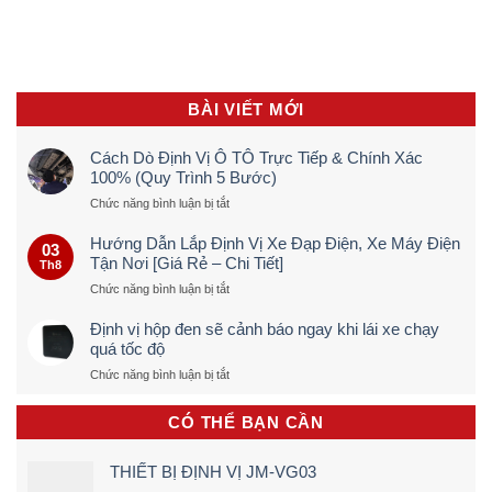
BÀI VIẾT MỚI
Cách Dò Định Vị Ô TÔ Trực Tiếp & Chính Xác
100% (Quy Trình 5 Bước)
ở
Chức năng bình luận bị tắt
Cách
Dò
Hướng Dẫn Lắp Định Vị Xe Đạp Điện, Xe Máy Điện
03
Định
Tận Nơi [Giá Rẻ – Chi Tiết]
Th8
Vị
ở
Chức năng bình luận bị tắt
Ô
Hướng
TÔ
Dẫn
Trực
Định vị hộp đen sẽ cảnh báo ngay khi lái xe chạy
Lắp
Tiếp
quá tốc độ
Định
&
ở
Chức năng bình luận bị tắt
Vị
Chính
Định
Xe
Xác
vị
Đạp
100%
CÓ THỂ BẠN CẦN
hộp
Điện,
(Quy
đen
Xe
Trình
sẽ
Máy
5
THIẾT BỊ ĐỊNH VỊ JM-VG03
cảnh
Điện
Bước)