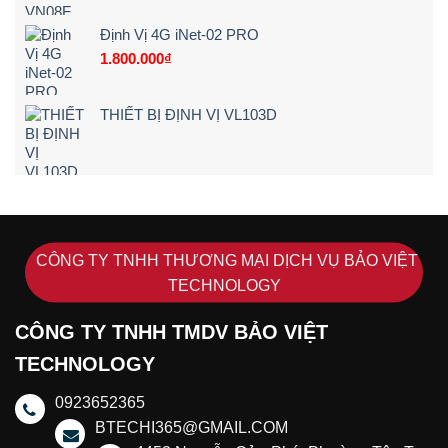
Siêu
Nét
Định Vị 4G iNet-02 PRO
(2026)
1.800.000
₫
THIẾT BỊ ĐỊNH VỊ VL103D
CÔNG TY TNHH THƯƠNG MẠI DỊCH VỤ BẢO VIỆT
TECHNOLOGY
CÔNG TY TNHH TMDV BẢO VIỆT
TECHNOLOGY
0923652365
BTECHI365@GMAIL.COM