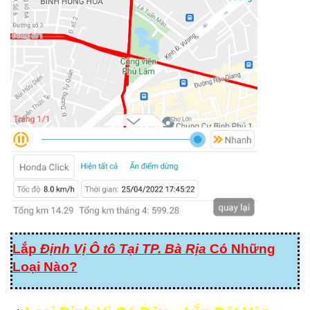
Lắp
Định Vị Ô tô Tại TP. Bà Rịa
Có Những
Loại Nào?