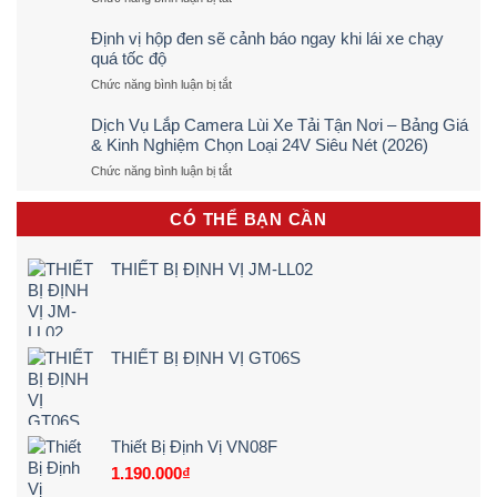
Hướng
Dẫn
Định vị hộp đen sẽ cảnh báo ngay khi lái xe chạy
Lắp
quá tốc độ
Định
ở
Chức năng bình luận bị tắt
Vị
Định
Xe
vị
Đạp
Dịch Vụ Lắp Camera Lùi Xe Tải Tận Nơi – Bảng Giá
hộp
Điện,
& Kinh Nghiệm Chọn Loại 24V Siêu Nét (2026)
đen
Xe
ở
Chức năng bình luận bị tắt
sẽ
Máy
Dịch
cảnh
Điện
Vụ
báo
Tận
CÓ THỂ BẠN CẦN
Lắp
ngay
Nơi
Camera
khi
[Giá
Lùi
lái
Rẻ
THIẾT BỊ ĐỊNH VỊ JM-LL02
Xe
xe
–
Tải
chạy
Chi
Tận
quá
Tiết]
Nơi
tốc
–
độ
THIẾT BỊ ĐỊNH VỊ GT06S
Bảng
Giá
&
Kinh
Nghiệm
Thiết Bị Định Vị VN08F
Chọn
1.190.000
₫
Loại
24V