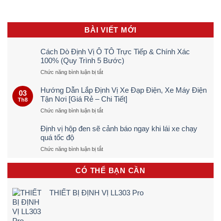
ngay
Nơi
khi
[Giá
lái
Rẻ
THIẾT BỊ ĐỊNH VỊ VL808 4G 2025
xe
–
chạy
Chi
quá
Tiết]
tốc
độ
THIẾT BỊ ĐỊNH VỊ VG502
Định Vị Không Dây VT03E
1.700.000
₫
THIẾT BỊ ĐỊNH VỊ Qbit M
CÔNG TY TNHH THƯƠNG MẠI DỊCH VỤ BẢO VIỆT