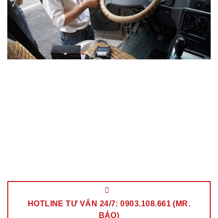
HOTLINE TƯ VẤN 24/7: 0903.108.661 (MR.
BẢO)
Trang chủ
»
Lắp Định Vị Ô Tô Tại Quận 3
Tags:
Lắp Định Vị Ô Tô Tại Quận 3
.
Bài viết liên quan