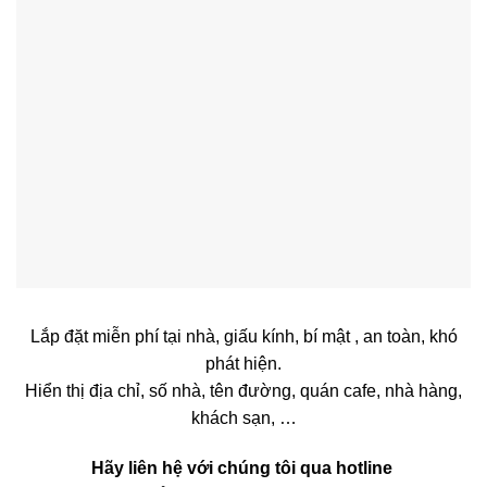
Hãy liên hệ với chúng tôi qua hotline
hoặc bạn có thể chát ngay với chúng tôi qua ô chát
box bên dưới
Hotline: 0903108661
Zalo/Viber: 0923652365
Một số hình ảnh lắp đặt
Một số hình ảnh lắp đặt
Thiết bị Định Vị Ô Tô tại Quận 3