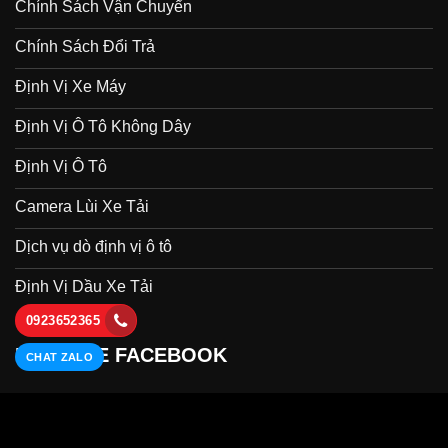
© CÔNG TY TNHH THƯƠNG MẠI DỊCH VỤ BẢO VIỆT
TECHNOLOGY
0923652365
CHAT ZALO