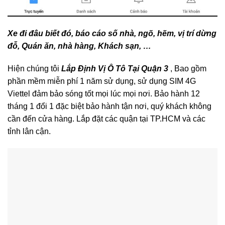
Xe đi đâu biết đó, báo cáo số nhà, ngõ, hẽm, vị trí dừng
đỗ, Quán ăn, nhà hàng, Khách sạn, …
Hiện chúng tôi
Lắp Định Vị Ô Tô Tại Quận 3
, Bao gồm
phần mềm miễn phí 1 năm sử dụng, sử dụng SIM 4G
Viettel đảm bảo sóng tốt mọi lúc mọi nơi. Bảo hành 12
tháng 1 đổi 1 đặc biệt bảo hành tận nơi, quý khách không
cần đến cửa hàng. Lắp đặt các quận tại TP.HCM và các
tỉnh lân cận.
Lắp đặt miễn phí tại nhà, giấu kính, bí mật , an toàn, khó
phát hiện.
Hiển thị địa chỉ, số nhà, tên đường, quán cafe, nhà hàng,
khách sạn, …