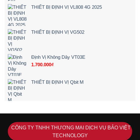
TECHNOLOGY
CÔNG TY TNHH TMDV BẢO VIỆT
TECHNOLOGY
0923652365
BTECHI365@GMAIL.COM
4453 Nguyễn Cửu Phú, Phường Tân Tạo
A, Quận Bình Tân, Thành phố Hồ Chí
Minh
www.baovietgps.vn
www.dinhvixemay.org
CHÍNH SÁCH BÁN HÀNG
Chính Sách Bảo Hành
Chính Sách Bảo Mật