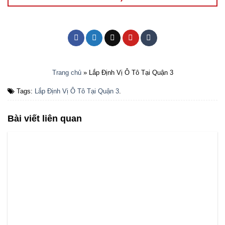
Cách Dò Định Vị Ô TÔ Trực Tiếp & Chính Xác 100% (Quy Trình
5 Bước)
7 Th8, 2026