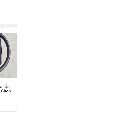
i Tận
m Chọn