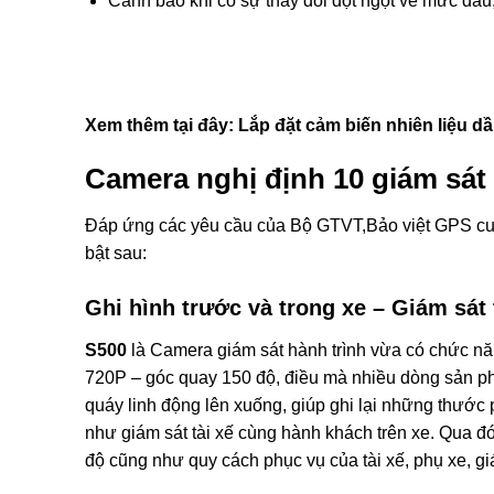
Cảnh báo khi có sự thay đổi đột ngột về mức dầu, 
Xem thêm tại đây: Lắp đặt cảm biến nhiên liệu dầ
Camera nghị định 10 giám sát 
Đáp ứng các yêu cầu của Bộ GTVT,Bảo việt GPS cun
bật sau:
Ghi hình trước và trong xe – Giám sát
S500
là Camera giám sát hành trình vừa có chức năn
720P – góc quay 150 độ, điều mà nhiều dòng sản ph
quáy linh động lên xuống, giúp ghi lại những thước 
như giám sát tài xế cùng hành khách trên xe. Qua đó
độ cũng như quy cách phục vụ của tài xế, phụ xe, gi