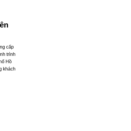
rên
ung cấp
nh trình
phố Hồ
ng khách