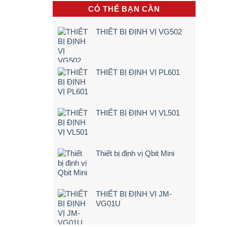
khi
[Giá
Vụ
CÓ THỂ BẠN CẦN
lái
Rẻ
Lắp
xe
–
Camera
chạy
Chi
Lùi
THIẾT BỊ ĐỊNH VỊ VG502
quá
Tiết]
Xe
tốc
Tải
độ
Tận
Nơi
–
THIẾT BỊ ĐỊNH VỊ PL601
Bảng
Giá
&
Kinh
Nghiệm
THIẾT BỊ ĐỊNH VỊ VL501
Chọn
Loại
24V
Siêu
Nét
Thiết bị định vị Qbit Mini
(2026)
THIẾT BỊ ĐỊNH VỊ JM-
VG01U