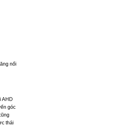
ăng nổi
ải AHD
yển góc
 cũng
ợc thái