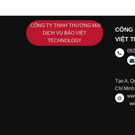
CÔNG TY TNHH THƯƠNG MẠI
CÔNG 
DỊCH VỤ BẢO VIỆT
VIỆT 
TECHNOLOGY
09
Tạo A, Q
Chí Minh
www
ww