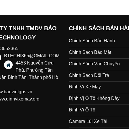
TY TNHH TMDV BẢO
CHÍNH SÁCH BÁN H
TECHNOLOGY
Chính Sách Bảo Hành
23652365
Chính Sách Bảo Mật
BTECHI365@GMAIL.COM
4453 Nguyễn Cửu
Chính Sách Vận Chuyển
Phú, Phường Tân
Chính Sách Đổi Trả
uận Bình Tân, Thành phố Hồ
Định Vị Xe Máy
.baovietgps.vn
Định Vị Ô Tô Không Dây
w.dinhvixemay.org
Định Vị Ô Tô
Camera Lùi Xe Tải