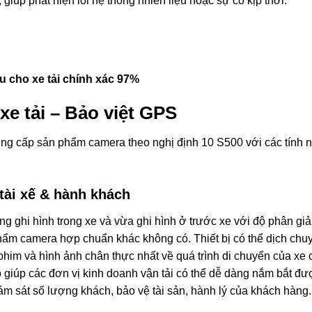
giúp phát hiện lỗi hệ thống nhiên liệu hoặc sự cố kịp thời.
u cho xe tải chính xác 97%
xe tải – Bảo việt GPS
g cấp sản phẩm camera theo nghị định 10 S500 với các tính n
 tài xế & hành khách
g ghi hình trong xe và vừa ghi hình ở trước xe với độ phân gi
ẩm camera hợp chuẩn khác không có. Thiết bị có thể dịch chu
phim và hình ảnh chân thực nhất về quá trình di chuyển của xe
 giúp các đơn vị kinh doanh vận tải có thể dễ dàng nắm bắt đư
ám sát số lượng khách, bảo vệ tài sản, hành lý của khách hàng.