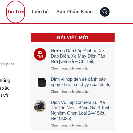
Tin Tức
Liên hệ
Sản Phẩm Khác
BÀI VIẾT MỚI
Hướng Dẫn Lắp Định Vị Xe
03
Đạp Điện, Xe Máy Điện Tận
Th8
Nơi [Giá Rẻ – Chi Tiết]
his post
ở
Chức năng bình luận bị tắt
Hướng
Dẫn
Định vị hộp đen sẽ cảnh báo
chống
Lắp
ngay khi lái xe chạy quá tốc độ
Định
h xác
ở
Chức năng bình luận bị tắt
Vị
ệu và
Định
Xe
vị
Đạp
Dịch Vụ Lắp Camera Lùi Xe
hộp
Điện,
Tải Tận Nơi – Bảng Giá & Kinh
đen
Xe
Nghiệm Chọn Loại 24V Siêu
sẽ
Máy
Nét (2026)
cảnh
Điện
báo
Tận
ở
Chức năng bình luận bị tắt
ngay
Nơi
Dịch