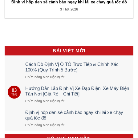
Định vị hộp đen sẽ cảnh báo ngay khi lái xe chạy quá tốc độ
3 Th8, 2026
BÀI VIẾT MỚI
Cách Dò Định Vị Ô TÔ Trực Tiếp & Chính Xác
100% (Quy Trình 5 Bước)
ở
Chức năng bình luận bị tắt
Cách
Dò
Hướng Dẫn Lắp Định Vị Xe Đạp Điện, Xe Máy Điện
03
Định
Tận Nơi [Giá Rẻ – Chi Tiết]
Th8
Vị
ở
Chức năng bình luận bị tắt
Ô
Hướng
TÔ
Dẫn
Trực
Định vị hộp đen sẽ cảnh báo ngay khi lái xe chạy
Lắp
Tiếp
quá tốc độ
Định
&
ở
Chức năng bình luận bị tắt
Vị
Chính
Định
Xe
Xác
vị
Đạp
100%