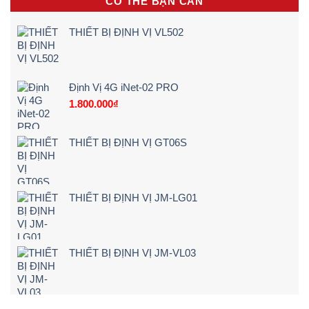
CÓ THỂ BẠN CẦN
hộp
Điện,
(Quy
đen
Xe
Trình
sẽ
Máy
5
THIẾT BỊ ĐỊNH VỊ VL502
cảnh
Điện
Bước)
báo
Tận
ngay
Nơi
khi
[Giá
lái
Rẻ
Định Vị 4G iNet-02 PRO
xe
–
1.800.000
₫
chạy
Chi
quá
Tiết]
tốc
độ
THIẾT BỊ ĐỊNH VỊ GT06S
THIẾT BỊ ĐỊNH VỊ JM-LG01
THIẾT BỊ ĐỊNH VỊ JM-VL03