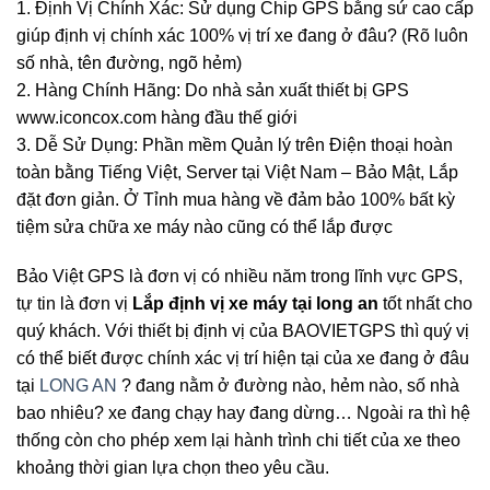
1. Định Vị Chính Xác: Sử dụng Chip GPS bằng sứ cao cấp
giúp định vị chính xác 100% vị trí xe đang ở đâu? (Rõ luôn
số nhà, tên đường, ngõ hẻm)
2. Hàng Chính Hãng: Do nhà sản xuất thiết bị GPS
www.iconcox.com hàng đầu thế giới
3. Dễ Sử Dụng: Phần mềm Quản lý trên Điện thoại hoàn
toàn bằng Tiếng Việt, Server tại Việt Nam – Bảo Mật, Lắp
đặt đơn giản. Ở Tỉnh mua hàng về đảm bảo 100% bất kỳ
tiệm sửa chữa xe máy nào cũng có thể lắp được
Bảo Việt GPS là đơn vị có nhiều năm trong lĩnh vực GPS,
tự tin là đơn vị
Lắp định vị xe máy tại long an
tốt nhất cho
quý khách. Với thiết bị định vị của BAOVIETGPS thì quý vị
có thể biết được chính xác vị trí hiện tại của xe đang ở đâu
tại
LONG AN
? đang nằm ở đường nào, hẻm nào, số nhà
bao nhiêu? xe đang chạy hay đang dừng… Ngoài ra thì hệ
thống còn cho phép xem lại hành trình chi tiết của xe theo
khoảng thời gian lựa chọn theo yêu cầu.