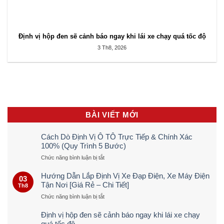
Định vị hộp đen sẽ cảnh báo ngay khi lái xe chạy quá tốc độ
3 Th8, 2026
BÀI VIẾT MỚI
Cách Dò Định Vị Ô TÔ Trực Tiếp & Chính Xác
100% (Quy Trình 5 Bước)
ở
Chức năng bình luận bị tắt
Cách
Dò
Hướng Dẫn Lắp Định Vị Xe Đạp Điện, Xe Máy Điện
03
Định
Tận Nơi [Giá Rẻ – Chi Tiết]
Th8
Vị
ở
Chức năng bình luận bị tắt
Ô
Hướng
TÔ
Dẫn
Trực
Định vị hộp đen sẽ cảnh báo ngay khi lái xe chạy
Lắp
Tiếp
quá tốc độ