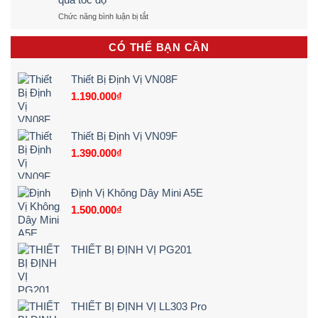
Định
&
ở
Chức năng bình luận bị tắt
Vị
Chính
Định
Xe
Xác
vị
Đạp
100%
CÓ THỂ BẠN CẦN
hộp
Điện,
(Quy
đen
Xe
Trình
sẽ
Máy
5
Thiết Bị Định Vị VN08F
cảnh
Điện
Bước)
1.190.000
₫
báo
Tận
ngay
Nơi
khi
[Giá
lái
Rẻ
Thiết Bị Định Vị VN09F
xe
–
1.390.000
₫
chạy
Chi
quá
Tiết]
tốc
độ
Định Vị Không Dây Mini A5E
1.500.000
₫
THIẾT BỊ ĐỊNH VỊ PG201
THIẾT BỊ ĐỊNH VỊ LL303 Pro