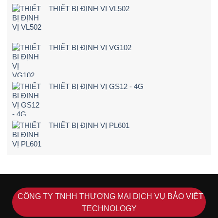
lái
Rẻ
THIẾT BỊ ĐỊNH VỊ VL502
xe
–
chạy
Chi
quá
Tiết]
tốc
độ
THIẾT BỊ ĐỊNH VỊ VG102
THIẾT BỊ ĐỊNH VỊ GS12 - 4G
THIẾT BỊ ĐỊNH VỊ PL601
CÔNG TY TNHH THƯƠNG MẠI DỊCH VỤ BẢO VIỆT
TECHNOLOGY