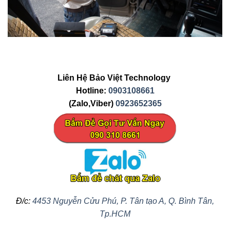
Liên Hệ Bảo Việt Technology
Hotline:
0903108661
(Zalo,Viber)
0923652365
Đ/c:
4453 Nguyễn Cửu Phú, P. Tân tạo A, Q. Bình Tân,
Tp.HCM