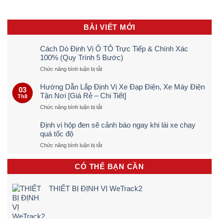
BÀI VIẾT MỚI
Cách Dò Định Vị Ô TÔ Trực Tiếp & Chính Xác
100% (Quy Trình 5 Bước)
ở
Chức năng bình luận bị tắt
Cách
Dò
Hướng Dẫn Lắp Định Vị Xe Đạp Điện, Xe Máy Điện
03
Định
Tận Nơi [Giá Rẻ – Chi Tiết]
Th8
Vị
ở
Chức năng bình luận bị tắt
Ô
Hướng
TÔ
Dẫn
Trực
Định vị hộp đen sẽ cảnh báo ngay khi lái xe chạy
Lắp
Tiếp
quá tốc độ
Định
&
ở
Chức năng bình luận bị tắt
Vị
Chính
Định
Xe
Xác
vị
Đạp
100%
CÓ THỂ BẠN CẦN
hộp
Điện,
(Quy
đen
Xe
Trình
sẽ
Máy
5
THIẾT BỊ ĐỊNH VỊ WeTrack2
cảnh
Điện
Bước)
báo
Tận
ngay
Nơi
khi
[Giá