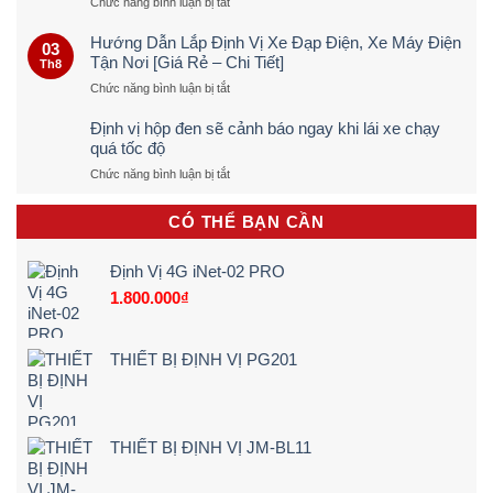
ở
Chức năng bình luận bị tắt
Cách
Dò
Hướng Dẫn Lắp Định Vị Xe Đạp Điện, Xe Máy Điện
03
Định
Tận Nơi [Giá Rẻ – Chi Tiết]
Th8
Vị
ở
Chức năng bình luận bị tắt
Ô
Hướng
TÔ
Dẫn
Trực
Định vị hộp đen sẽ cảnh báo ngay khi lái xe chạy
Lắp
Tiếp
quá tốc độ
Định
&
ở
Chức năng bình luận bị tắt
Vị
Chính
Định
Xe
Xác
vị
Đạp
100%
CÓ THỂ BẠN CẦN
hộp
Điện,
(Quy
đen
Xe
Trình
sẽ
Máy
5
Định Vị 4G iNet-02 PRO
cảnh
Điện
Bước)
1.800.000
₫
báo
Tận
ngay
Nơi
khi
[Giá
lái
Rẻ
THIẾT BỊ ĐỊNH VỊ PG201
xe
–
chạy
Chi
quá
Tiết]
tốc
độ
THIẾT BỊ ĐỊNH VỊ JM-BL11