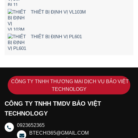
THIẾT BỊ ĐỊNH VỊ VL103M
THIẾT BỊ ĐỊNH VỊ PL601
CÔNG TY TNHH THƯƠNG MẠI DỊCH VỤ BẢO VIỆT
TECHNOLOGY
CÔNG TY TNHH TMDV BẢO VIỆT
TECHNOLOGY
0923652365
BTECHI365@GMAIL.COM