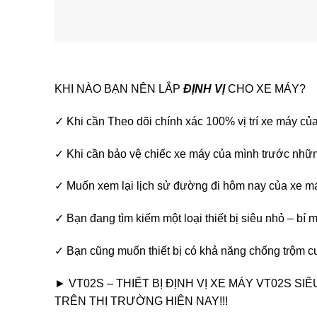
KHI NÀO BẠN NÊN LẮP
ĐỊNH VỊ
CHO XE MÁY?
✓ Khi cần Theo dõi chính xác 100% vị trí xe máy củ
✓ Khi cần bảo vệ chiếc xe máy của mình trước nhữn
✓ Muốn xem lại lịch sử đường đi hôm nay của xe m
✓ Bạn đang tìm kiếm một loại thiết bị siêu nhỏ – bí m
✓ Bạn cũng muốn thiết bị có khả năng chống trộm 
► VT02S – THIẾT BỊ ĐỊNH VỊ XE MÁY VT02S SI
TRÊN THỊ TRƯỜNG HIỆN NAY!!!