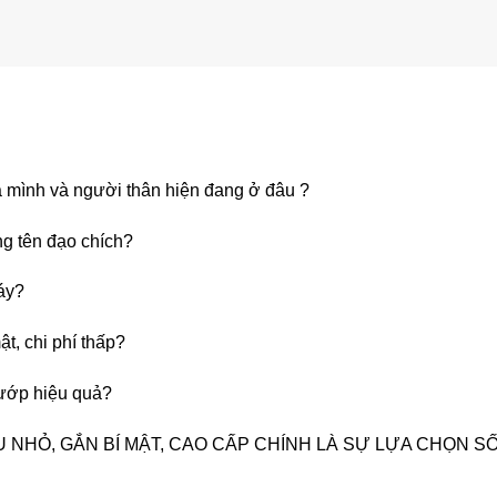
a mình và người thân hiện đang ở đâu ?
g tên đạo chích?
áy?
ật, chi phí thấp?
cướp hiệu quả?
ÊU NHỎ, GẮN BÍ MẬT, CAO CẤP CHÍNH LÀ SỰ LỰA CHỌN SỐ