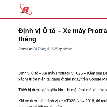
Skip
to
content
Định vị Ô tô – Xe máy Protr
tháng
Posted on
28 Tháng 6, 2025
by
Admin
Định vị Ô tô – Xe máy Protrack VT02S – Kèm sim Da
xác vị trí xe hiện tại đang ở đâu ngay trên Google Ma
Thiết bị được gắn giấu kín – bí mật (nơi mà khi rửa
Khi xe được lắp định vị xe VT02S New 2018, thì mọ
tua xem lại bất cứ khi nào.