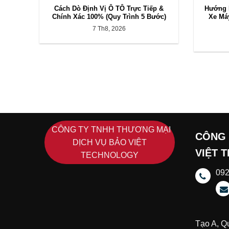
Cách Dò Định Vị Ô TÔ Trực Tiếp &
Hướng D
Chính Xác 100% (Quy Trình 5 Bước)
Xe Máy
7 Th8, 2026
CÔNG TY TNHH THƯƠNG MẠI
CÔNG 
DỊCH VỤ BẢO VIỆT
VIỆT 
TECHNOLOGY
09
Tạo A, Q