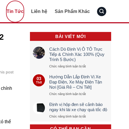
Tin Tức
Liên hệ
Sản Phẩm Khác
2
BÀI VIẾT MỚI
Cách Dò Định Vị Ô TÔ Trực
Tiếp & Chính Xác 100% (Quy
Trình 5 Bước)
ở
Chức năng bình luận bị tắt
Cách
his post
Dò
Hướng Dẫn Lắp Định Vị Xe
03
Định
Đạp Điện, Xe Máy Điện Tận
Th8
Vị
Nơi [Giá Rẻ – Chi Tiết]
 chính
Ô
TÔ
ở
Chức năng bình luận bị tắt
Trực
Hướng
Tiếp
Dẫn
Định vị hộp đen sẽ cảnh báo
&
Lắp
ngay khi lái xe chạy quá tốc độ
Chính
Định
ở
Chức năng bình luận bị tắt
Xác
Vị
Định
có thể
100%
Xe
vị
(Quy
Đạp
CÓ THỂ BẠN CẦN