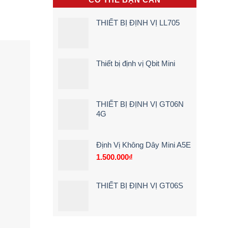
hộp
Trình
Điện,
đen
5
Xe
sẽ
Bước)
Máy
THIẾT BỊ ĐỊNH VỊ LL705
cảnh
Điện
báo
Tận
ngay
Nơi
khi
[Giá
lái
Rẻ
Thiết bị định vị Qbit Mini
xe
–
chạy
Chi
quá
Tiết]
tốc
độ
THIẾT BỊ ĐỊNH VỊ GT06N
4G
Định Vị Không Dây Mini A5E
1.500.000
₫
THIẾT BỊ ĐỊNH VỊ GT06S