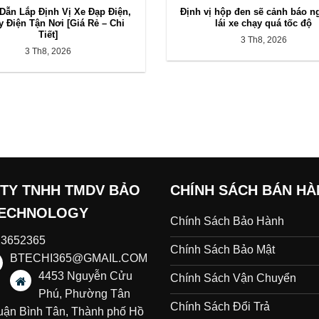
ẫn Lắp Định Vị Xe Đạp Điện,
Định vị hộp đen sẽ cảnh báo n
 Điện Tận Nơi [Giá Rẻ – Chi
lái xe chạy quá tốc độ
Tiết]
3 Th8, 2026
3 Th8, 2026
TY TNHH TMDV BẢO
CHÍNH SÁCH BÁN H
TECHNOLOGY
Chính Sách Bảo Hành
23652365
Chính Sách Bảo Mật
BTECHI365@GMAIL.COM
4453 Nguyễn Cửu
Chính Sách Vận Chuyển
Phú, Phường Tân
Chính Sách Đổi Trả
uận Bình Tân, Thành phố Hồ