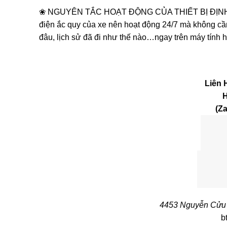
❀ NGUYÊN TẮC HOẠT ĐỘNG CỦA THIẾT BỊ ĐỊNH VỊ X
điện ắc quy của xe nên hoạt động 24/7 mà không cần 
đâu, lịch sử đã đi như thế nào…ngay trên máy tính h
Liên 
H
(Za
4453 Nguyễn Cửu 
b