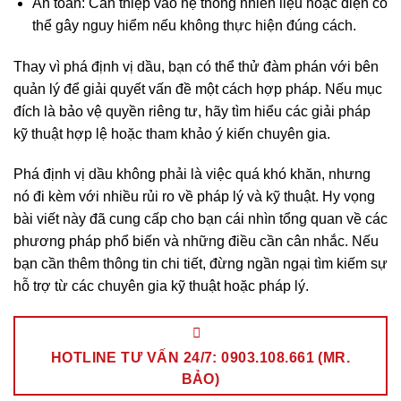
An toàn: Can thiệp vào hệ thống nhiên liệu hoặc điện có
thể gây nguy hiểm nếu không thực hiện đúng cách.
Thay vì phá định vị dầu, bạn có thể thử đàm phán với bên
quản lý để giải quyết vấn đề một cách hợp pháp. Nếu mục
đích là bảo vệ quyền riêng tư, hãy tìm hiểu các giải pháp
kỹ thuật hợp lệ hoặc tham khảo ý kiến chuyên gia.
Phá định vị dầu không phải là việc quá khó khăn, nhưng
nó đi kèm với nhiều rủi ro về pháp lý và kỹ thuật. Hy vọng
bài viết này đã cung cấp cho bạn cái nhìn tổng quan về các
phương pháp phổ biến và những điều cần cân nhắc. Nếu
bạn cần thêm thông tin chi tiết, đừng ngần ngại tìm kiếm sự
hỗ trợ từ các chuyên gia kỹ thuật hoặc pháp lý.
HOTLINE TƯ VẤN 24/7: 0903.108.661 (MR.
BẢO)