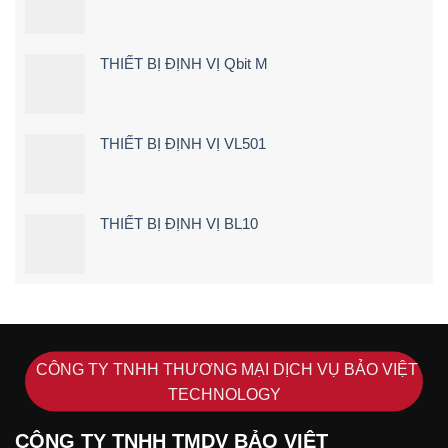
chạy
Chi
quá
Tiết]
tốc
độ
THIẾT BỊ ĐỊNH VỊ Qbit M
THIẾT BỊ ĐỊNH VỊ VL501
THIẾT BỊ ĐỊNH VỊ BL10
CÔNG TY TNHH THƯƠNG MẠI DỊCH VỤ BẢO VIỆT
TECHNOLOGY
CÔNG TY TNHH TMDV BẢO VIỆT