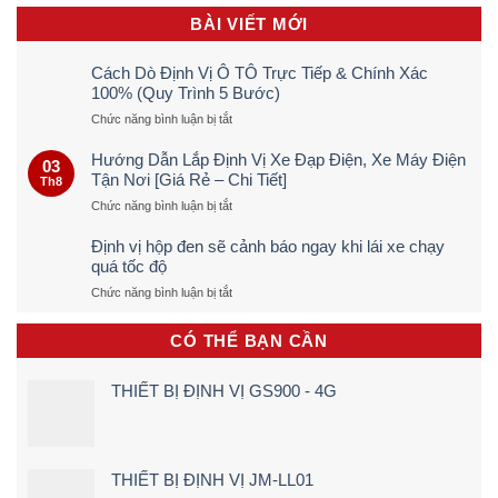
BÀI VIẾT MỚI
Cách Dò Định Vị Ô TÔ Trực Tiếp & Chính Xác
100% (Quy Trình 5 Bước)
ở
Chức năng bình luận bị tắt
Cách
Dò
Hướng Dẫn Lắp Định Vị Xe Đạp Điện, Xe Máy Điện
03
Định
Tận Nơi [Giá Rẻ – Chi Tiết]
Th8
Vị
ở
Chức năng bình luận bị tắt
Ô
Hướng
TÔ
Dẫn
Trực
Định vị hộp đen sẽ cảnh báo ngay khi lái xe chạy
Lắp
Tiếp
quá tốc độ
Định
&
ở
Chức năng bình luận bị tắt
Vị
Chính
Định
Xe
Xác
vị
Đạp
100%
CÓ THỂ BẠN CẦN
hộp
Điện,
(Quy
đen
Xe
Trình
sẽ
Máy
5
THIẾT BỊ ĐỊNH VỊ GS900 - 4G
cảnh
Điện
Bước)
báo
Tận
ngay
Nơi
khi
[Giá
lái
Rẻ
THIẾT BỊ ĐỊNH VỊ JM-LL01
xe
–