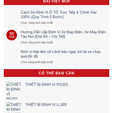
BÀI VIẾT MỚI
Cách Dò Định Vị Ô TÔ Trực Tiếp & Chính Xác
100% (Quy Trình 5 Bước)
ở
Chức năng bình luận bị tắt
Cách
Dò
Hướng Dẫn Lắp Định Vị Xe Đạp Điện, Xe Máy Điện
03
Định
Tận Nơi [Giá Rẻ – Chi Tiết]
Th8
Vị
ở
Chức năng bình luận bị tắt
Ô
Hướng
TÔ
Dẫn
Trực
Định vị hộp đen sẽ cảnh báo ngay khi lái xe chạy
Lắp
Tiếp
quá tốc độ
Định
&
ở
Chức năng bình luận bị tắt
Vị
Chính
Định
Xe
Xác
vị
Đạp
100%
CÓ THỂ BẠN CẦN
hộp
Điện,
(Quy
đen
Xe
Trình
sẽ
Máy
5
THIẾT BỊ ĐỊNH VỊ PG201
cảnh
Điện
Bước)
báo
Tận
ngay
Nơi
khi
[Giá
lái
Rẻ
THIẾT BỊ ĐỊNH VỊ LL309
xe
–
chạy
Chi