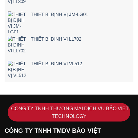
quá
Tiết]
tốc
độ
THIẾT BỊ ĐỊNH VỊ JM-LG01
THIẾT BỊ ĐỊNH VỊ LL702
THIẾT BỊ ĐỊNH VỊ VL512
CÔNG TY TNHH THƯƠNG MẠI DỊCH VỤ BẢO VIỆT
TECHNOLOGY
CÔNG TY TNHH TMDV BẢO VIỆT