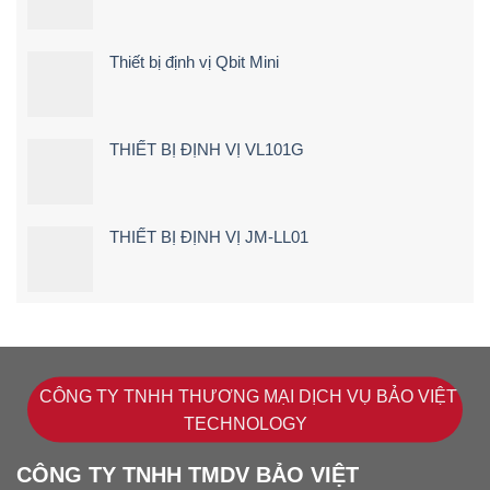
&
Kinh
Nghiệm
Thiết bị định vị Qbit Mini
Chọn
Loại
24V
Siêu
Nét
THIẾT BỊ ĐỊNH VỊ VL101G
(2026)
THIẾT BỊ ĐỊNH VỊ JM-LL01
CÔNG TY TNHH THƯƠNG MẠI DỊCH VỤ BẢO VIỆT
TECHNOLOGY
CÔNG TY TNHH TMDV BẢO VIỆT