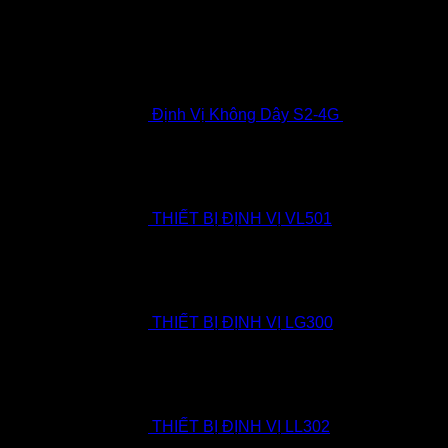
Định Vị Không Dây S2-4G
1.900.000
₫
THIẾT BỊ ĐỊNH VỊ VL501
THIẾT BỊ ĐỊNH VỊ LG300
THIẾT BỊ ĐỊNH VỊ LL302