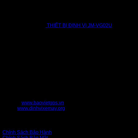
THIẾT BỊ ĐỊNH VỊ JM-VG02U
CÔNG TY TNHH THƯƠNG MẠI DỊCH VỤ BẢO VIỆT
TECHNOLOGY
CÔNG TY TNHH TMDV BẢO VIỆT TECHNOLOGY
0923652365
BTECHI365@GMAIL.COM
4453 Nguyễn Cửu Phú, Phường Tân Tạo A, Quận
Bình Tân, Thành phố Hồ Chí Minh
www.baovietgps.vn
www.dinhvixemay.org
Chính Sách Bán Hàng
Chính Sách Bảo Hành
Chính Sách Bảo Mật