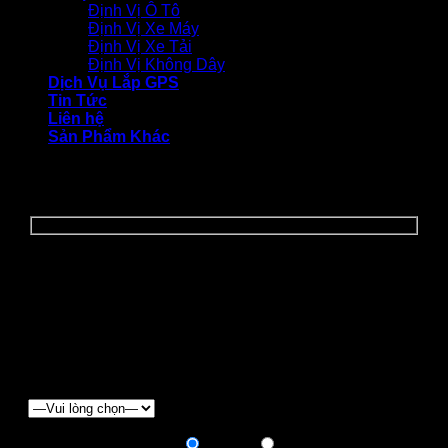
Định Vị Ô Tô
Định Vị Xe Máy
Định Vị Xe Tải
Định Vị Không Dây
Dịch Vụ Lắp GPS
Tin Tức
Liên hệ
Sản Phẩm Khác
YÊU CẦU BÁO GIÁ
Để nhận được "BÁO GIÁ ĐẶC BIỆT" và các
"CHƯƠNG TRÌNH ƯU ĐÃI", Quý khách vui lòng điền
form báo giá dưới đây:
Chọn loại xe
Hình thức thanh toán:
Trả góp
Trả hết