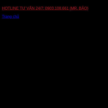
Lắp đặt tận nơi – Bảo hành tận nơi
HOTLINE TƯ VẤN 24/7: 0903.108.661 (MR. BẢO)
Trang chủ
»
Thiết Bị Định Vị Ngụy Trang Sạc Dự Phòng
Bài viết liên quan