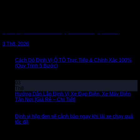
Định vị hộp đen sẽ cảnh báo ngay khi lái xe chạy quá tốc độ
3 Th8, 2026
Bài viết mới
Cách Dò Định Vị Ô TÔ Trực Tiếp & Chính Xác 100%
(Quy Trình 5 Bước)
Chức năng bình luận bị tắt
ở Cách
Dò Định Vị Ô TÔ Trực Tiếp & Chính Xác 100% (Quy
Trình 5 Bước)
03
Th8
Hướng Dẫn Lắp Định Vị Xe Đạp Điện, Xe Máy Điện
Tận Nơi [Giá Rẻ – Chi Tiết]
Chức năng bình luận bị tắt
ở Hướng Dẫn Lắp Định Vị Xe Đạp Điện, Xe Máy Điện
Tận Nơi [Giá Rẻ – Chi Tiết]
Định vị hộp đen sẽ cảnh báo ngay khi lái xe chạy quá
tốc độ
Chức năng bình luận bị tắt
ở Định vị hộp đen sẽ
cảnh báo ngay khi lái xe chạy quá tốc độ
Có thể bạn cần