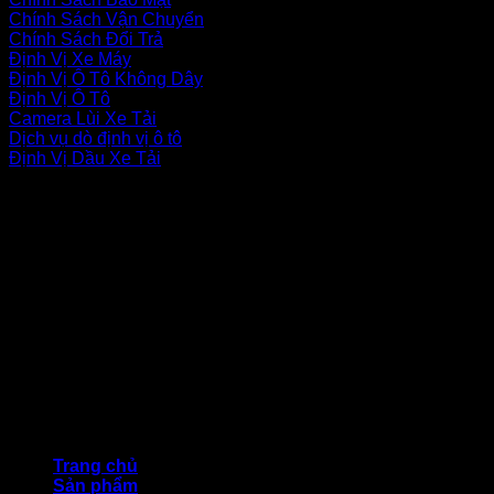
Chính Sách Vận Chuyển
Chính Sách Đổi Trả
Định Vị Xe Máy
Định Vị Ô Tô Không Dây
Định Vị Ô Tô
Camera Lùi Xe Tải
Dịch vụ dò định vị ô tô
Định Vị Dầu Xe Tải
fanpage facebook
© CÔNG TY TNHH THƯƠNG MẠI DỊCH VỤ BẢO VIỆT
TECHNOLOGY
Trang chủ
Sản phẩm