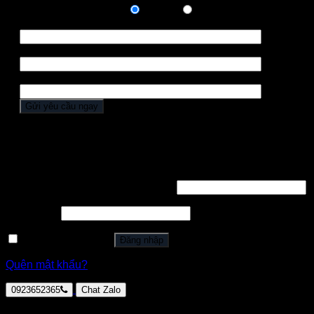
Hình thức thanh toán:
Trả góp
Trả hết
Họ tên *
Điện thoại *
Địa chỉ
Đăng nhập
Tên tài khoản hoặc địa chỉ email
*
Mật khẩu
*
Ghi nhớ mật khẩu
Đăng nhập
Quên mật khẩu?
0923652365
Chat Zalo