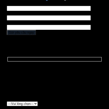
Họ tên *
Điện thoại *
Địa chỉ
YÊU CẦU BÁO GIÁ
Để nhận được "BÁO GIÁ ĐẶC BIỆT" và các
"CHƯƠNG TRÌNH ƯU ĐÃI", Quý khách vui lòng điền
form báo giá dưới đây:
Chọn loại xe