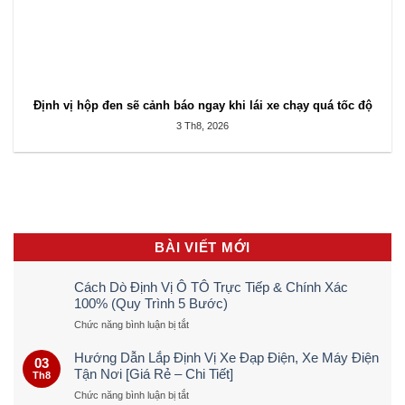
Định vị hộp đen sẽ cảnh báo ngay khi lái xe chạy quá tốc độ
3 Th8, 2026
BÀI VIẾT MỚI
Cách Dò Định Vị Ô TÔ Trực Tiếp & Chính Xác
100% (Quy Trình 5 Bước)
ở
Chức năng bình luận bị tắt
Cách
Dò
Hướng Dẫn Lắp Định Vị Xe Đạp Điện, Xe Máy Điện
03
Định
Tận Nơi [Giá Rẻ – Chi Tiết]
Th8
Vị
ở
Chức năng bình luận bị tắt
Ô