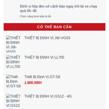
Hướng
TÔ
Dẫn
Trực
Định vị hộp đen sẽ cảnh báo ngay khi lái xe chạy
Lắp
Tiếp
quá tốc độ
Định
&
ở
Chức năng bình luận bị tắt
Vị
Chính
Định
Xe
Xác
vị
Đạp
100%
CÓ THỂ BẠN CẦN
hộp
Điện,
(Quy
đen
Xe
Trình
sẽ
Máy
5
THIẾT BỊ ĐỊNH VỊ JM-VG03
cảnh
Điện
Bước)
báo
Tận
ngay
Nơi
khi
[Giá
lái
Rẻ
THIẾT BỊ ĐỊNH VỊ LL705
xe
–
chạy
Chi
quá
Tiết]
tốc
độ
Thiết Bị Định Vị GT-S8
1.600.000
₫
THIẾT BỊ ĐỊNH VỊ GS12 - 4G