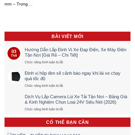
mm – Trọng....
BÀI VIẾT MỚI
Hướng Dẫn Lắp Định Vị Xe Đạp Điện, Xe Máy Điện
03
Tận Nơi [Giá Rẻ – Chi Tiết]
Th8
ở
Chức năng bình luận bị tắt
Hướng
Dẫn
Định vị hộp đen sẽ cảnh báo ngay khi lái xe chạy
Lắp
quá tốc độ
Định
ở
Chức năng bình luận bị tắt
Vị
Định
Xe
vị
Đạp
Dịch Vụ Lắp Camera Lùi Xe Tải Tận Nơi – Bảng Giá
hộp
Điện,
& Kinh Nghiệm Chọn Loại 24V Siêu Nét (2026)
đen
Xe
ở
Chức năng bình luận bị tắt
sẽ
Máy
Dịch
cảnh
Điện
Vụ
báo
Tận
CÓ THỂ BẠN CẦN
Lắp
ngay
Nơi
Camera
khi
[Giá
Lùi
lái
Rẻ