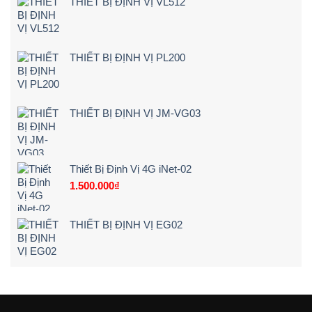
THIẾT BỊ ĐỊNH VỊ VL512
Xe
xe
–
Tải
chạy
Chi
Tận
quá
Tiết]
Nơi
tốc
–
độ
THIẾT BỊ ĐỊNH VỊ PL200
Bảng
Giá
&
Kinh
Nghiệm
THIẾT BỊ ĐỊNH VỊ JM-VG03
Chọn
Loại
24V
Siêu
Nét
Thiết Bị Định Vị 4G iNet-02
(2026)
1.500.000
₫
THIẾT BỊ ĐỊNH VỊ EG02