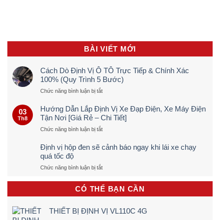
BÀI VIẾT MỚI
Cách Dò Định Vị Ô TÔ Trực Tiếp & Chính Xác
100% (Quy Trình 5 Bước)
ở
Chức năng bình luận bị tắt
Cách
Dò
Hướng Dẫn Lắp Định Vị Xe Đạp Điện, Xe Máy Điện
03
Định
Tận Nơi [Giá Rẻ – Chi Tiết]
Th8
Vị
ở
Chức năng bình luận bị tắt
Ô
Hướng
TÔ
Dẫn
Trực
Định vị hộp đen sẽ cảnh báo ngay khi lái xe chạy
Lắp
Tiếp
quá tốc độ
Định
&
ở
Chức năng bình luận bị tắt
Vị
Chính
Định
Xe
Xác
vị
Đạp
100%
CÓ THỂ BẠN CẦN
hộp
Điện,
(Quy
đen
Xe
Trình
sẽ
Máy
5
THIẾT BỊ ĐỊNH VỊ VL110C 4G
cảnh
Điện
Bước)