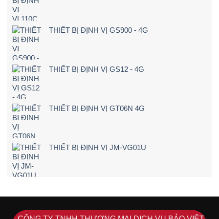
báo
Tận
ngay
Nơi
khi
[Giá
lái
Rẻ
THIẾT BỊ ĐỊNH VỊ GS900 - 4G
xe
–
chạy
Chi
quá
Tiết]
tốc
độ
THIẾT BỊ ĐỊNH VỊ GS12 - 4G
THIẾT BỊ ĐỊNH VỊ GT06N 4G
THIẾT BỊ ĐỊNH VỊ JM-VG01U
CÔNG TY TNHH THƯƠNG MẠI DỊCH VỤ BẢO VIỆT