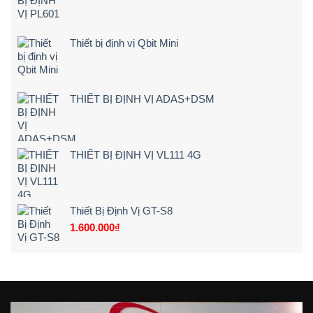
báo
Tận
ngay
Nơi
khi
[Giá
lái
Rẻ
Thiết bị định vị Qbit Mini
xe
–
chạy
Chi
quá
Tiết]
tốc
độ
THIẾT BỊ ĐỊNH VỊ ADAS+DSM
THIẾT BỊ ĐỊNH VỊ VL111 4G
Thiết Bị Định Vị GT-S8
1.600.000
₫