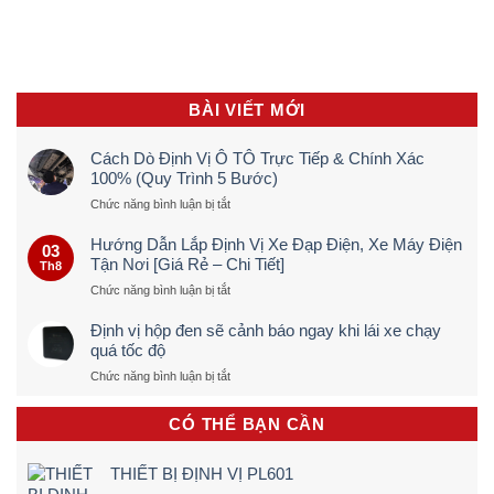
BÀI VIẾT MỚI
Cách Dò Định Vị Ô TÔ Trực Tiếp & Chính Xác
100% (Quy Trình 5 Bước)
ở
Chức năng bình luận bị tắt
Cách
Dò
Hướng Dẫn Lắp Định Vị Xe Đạp Điện, Xe Máy Điện
03
Định
Tận Nơi [Giá Rẻ – Chi Tiết]
Th8
Vị
ở
Chức năng bình luận bị tắt
Ô
Hướng
TÔ
Dẫn
Trực
Định vị hộp đen sẽ cảnh báo ngay khi lái xe chạy
Lắp
Tiếp
quá tốc độ
Định
&
ở
Chức năng bình luận bị tắt
Vị
Chính
Định
Xe
Xác
vị
Đạp
100%
CÓ THỂ BẠN CẦN
hộp
Điện,
(Quy
đen
Xe
Trình
sẽ
Máy
5
THIẾT BỊ ĐỊNH VỊ PL601
cảnh
Điện
Bước)