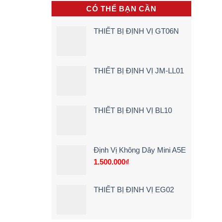
khi
[Giá
Vụ
CÓ THỂ BẠN CẦN
lái
Rẻ
Lắp
xe
–
Camera
chạy
Chi
Lùi
THIẾT BỊ ĐỊNH VỊ GT06N
quá
Tiết]
Xe
tốc
Tải
độ
Tận
Nơi
–
THIẾT BỊ ĐỊNH VỊ JM-LL01
Bảng
Giá
&
Kinh
Nghiệm
THIẾT BỊ ĐỊNH VỊ BL10
Chọn
Loại
24V
Siêu
Nét
Định Vị Không Dây Mini A5E
(2026)
1.500.000
₫
THIẾT BỊ ĐỊNH VỊ EG02