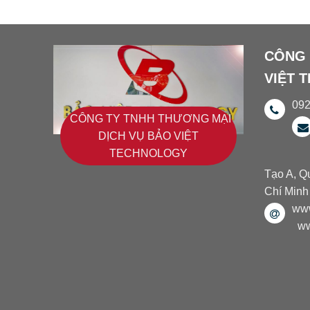
CÔNG 
VIỆT 
09
CÔNG TY TNHH THƯƠNG MẠI
DỊCH VỤ BẢO VIỆT
TECHNOLOGY
Tạo A, Q
Chí Minh
www
ww