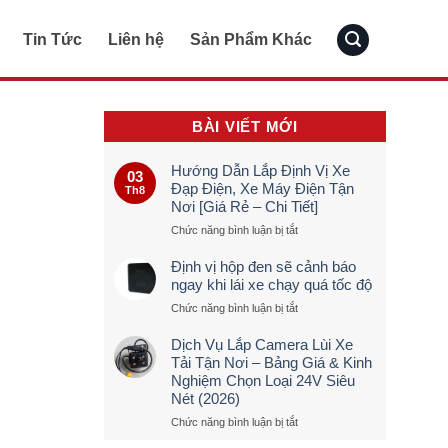
Tin Tức
Liên hệ
Sản Phẩm Khác
BÀI VIẾT MỚI
Hướng Dẫn Lắp Định Vị Xe
03
Đạp Điện, Xe Máy Điện Tận
Th8
Nơi [Giá Rẻ – Chi Tiết]
ở
Chức năng bình luận bị tắt
Hướng
Dẫn
Định vị hộp đen sẽ cảnh báo
Lắp
ngay khi lái xe chạy quá tốc độ
Định
ở
Chức năng bình luận bị tắt
Vị
Định
Xe
vị
Đạp
Dịch Vụ Lắp Camera Lùi Xe
hộp
Điện,
Tải Tận Nơi – Bảng Giá & Kinh
đen
Xe
Nghiệm Chọn Loại 24V Siêu
sẽ
Máy
Nét (2026)
cảnh
Điện
báo
Tận
ở
Chức năng bình luận bị tắt
ngay
Nơi
Dịch