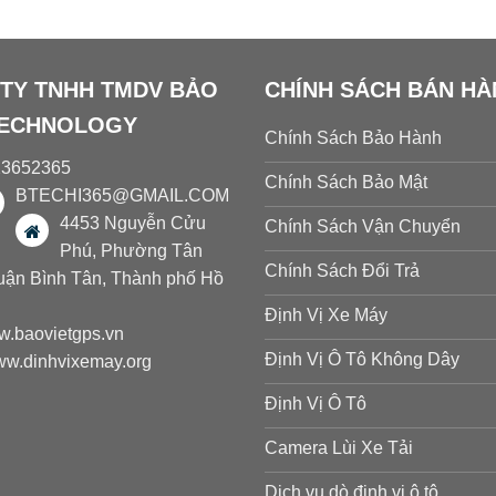
TY TNHH TMDV BẢO
CHÍNH SÁCH BÁN H
TECHNOLOGY
Chính Sách Bảo Hành
23652365
Chính Sách Bảo Mật
BTECHI365@GMAIL.COM
4453 Nguyễn Cửu
Chính Sách Vận Chuyển
Phú, Phường Tân
Chính Sách Đổi Trả
uận Bình Tân, Thành phố Hồ
Định Vị Xe Máy
.baovietgps.vn
Định Vị Ô Tô Không Dây
w.dinhvixemay.org
Định Vị Ô Tô
Camera Lùi Xe Tải
Dịch vụ dò định vị ô tô