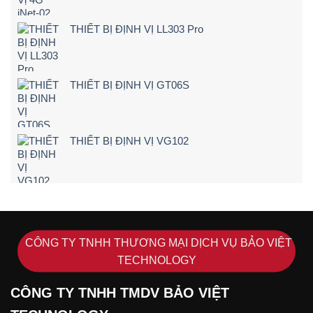
Kinh
Nghiệm
THIẾT BỊ ĐỊNH VỊ LL303 Pro
Chọn
Loại
24V
Siêu
Nét
THIẾT BỊ ĐỊNH VỊ GT06S
(2026)
THIẾT BỊ ĐỊNH VỊ VG102
CÔNG TY TNHH THƯƠNG MẠI DỊCH VỤ BẢO VIỆT
TECHNOLOGY
CÔNG TY TNHH TMDV BẢO VIỆT