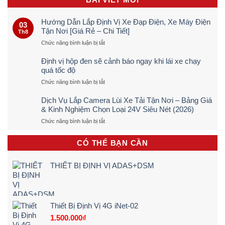
Hướng Dẫn Lắp Định Vị Xe Đạp Điện, Xe Máy Điện
03
Tận Nơi [Giá Rẻ – Chi Tiết]
Th8
ở
Chức năng bình luận bị tắt
Hướng
Dẫn
Định vị hộp đen sẽ cảnh báo ngay khi lái xe chạy
Lắp
quá tốc độ
Định
ở
Chức năng bình luận bị tắt
Vị
Định
Xe
vị
Đạp
Dịch Vụ Lắp Camera Lùi Xe Tải Tận Nơi – Bảng Giá
hộp
Điện,
& Kinh Nghiệm Chọn Loại 24V Siêu Nét (2026)
đen
Xe
ở
Chức năng bình luận bị tắt
sẽ
Máy
Dịch
cảnh
Điện
Vụ
báo
Tận
CÓ THỂ BẠN CẦN
Lắp
ngay
Nơi
Camera
khi
[Giá
Lùi
lái
Rẻ
THIẾT BỊ ĐỊNH VỊ ADAS+DSM
Xe
xe
–
Tải
chạy
Chi
Tận
quá
Tiết]
Nơi
tốc
–
độ
Thiết Bị Định Vị 4G iNet-02
Bảng
1.500.000
₫
Giá
&