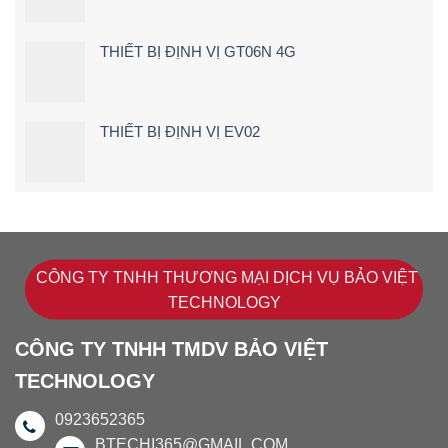
THIẾT BỊ ĐỊNH VỊ GT06N 4G
THIẾT BỊ ĐỊNH VỊ EV02
CÔNG TY TNHH THƯƠNG MẠI DỊCH VỤ BẢO VIỆT
TECHNOLOGY
CÔNG TY TNHH TMDV BẢO VIỆT
TECHNOLOGY
0923652365
BTECHI365@GMAIL.COM