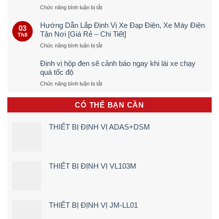
ở
Chức năng bình luận bị tắt
Cách
Dò
Hướng Dẫn Lắp Định Vị Xe Đạp Điện, Xe Máy Điện
03
Định
Tận Nơi [Giá Rẻ – Chi Tiết]
Th8
Vị
ở
Chức năng bình luận bị tắt
Ô
Hướng
TÔ
Dẫn
Trực
Định vị hộp đen sẽ cảnh báo ngay khi lái xe chạy
Lắp
Tiếp
quá tốc độ
Định
&
ở
Chức năng bình luận bị tắt
Vị
Chính
Định
Xe
Xác
vị
Đạp
100%
CÓ THỂ BẠN CẦN
hộp
Điện,
(Quy
đen
Xe
Trình
sẽ
Máy
5
THIẾT BỊ ĐỊNH VỊ ADAS+DSM
cảnh
Điện
Bước)
báo
Tận
ngay
Nơi
khi
[Giá
lái
Rẻ
THIẾT BỊ ĐỊNH VỊ VL103M
xe
–
chạy
Chi
quá
Tiết]
tốc
độ
THIẾT BỊ ĐỊNH VỊ JM-LL01