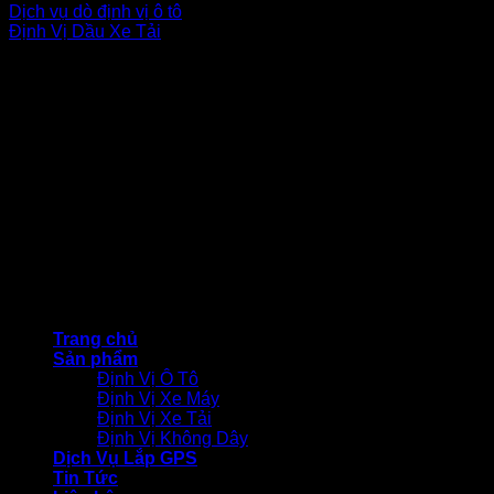
Dịch vụ dò định vị ô tô
Định Vị Dầu Xe Tải
fanpage facebook
© CÔNG TY TNHH THƯƠNG MẠI DỊCH VỤ BẢO VIỆT
TECHNOLOGY
Trang chủ
Sản phẩm
Định Vị Ô Tô
Định Vị Xe Máy
Định Vị Xe Tải
Định Vị Không Dây
Dịch Vụ Lắp GPS
Tin Tức