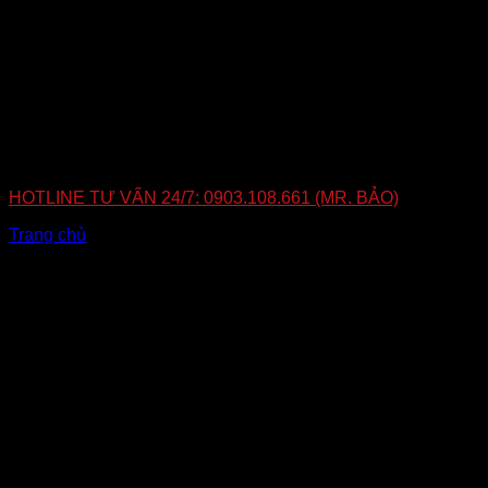
Chi phí lắp định vị ô tô chỉ từ 1.200.000đ
–
2.000.000đ
bảo
hành chính hãng, sử dụng ổn định 4G toàn quốc. Một khoản
đầu tư nhỏ cho
sự an tâm và kiểm soát tuyệt đối.
Liên hệ lắp đặt chính hãng
Lắp đặt tận nơi – Bảo hành chính hãng – Hỗ trợ toàn
quốc
HOTLINE TƯ VẤN 24/7: 0903.108.661 (MR. BẢO)
Trang chủ
»
Lắp thiết bị định vị GPS 4G thế hệ mới 2025
Bài viết liên quan