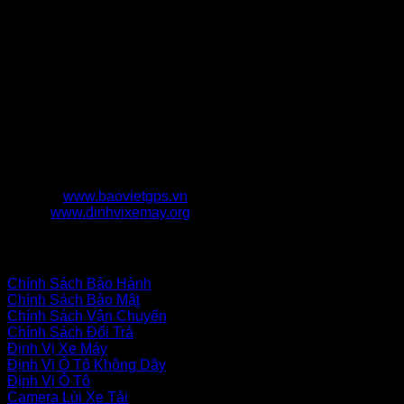
CÔNG TY TNHH THƯƠNG MẠI DỊCH VỤ BẢO VIỆT
TECHNOLOGY
CÔNG TY TNHH TMDV BẢO VIỆT TECHNOLOGY
0923652365
BTECHI365@GMAIL.COM
4453 Nguyễn Cửu Phú, Phường Tân Tạo A, Quận
Bình Tân, Thành phố Hồ Chí Minh
www.baovietgps.vn
www.dinhvixemay.org
Chính Sách Bán Hàng
Chính Sách Bảo Hành
Chính Sách Bảo Mật
Chính Sách Vận Chuyển
Chính Sách Đổi Trả
Định Vị Xe Máy
Định Vị Ô Tô Không Dây
Định Vị Ô Tô
Camera Lùi Xe Tải