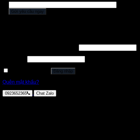
Đăng nhập
Tên tài khoản hoặc địa chỉ email
*
Mật khẩu
*
Ghi nhớ mật khẩu
Đăng nhập
Quên mật khẩu?
0923652365
Chat Zalo