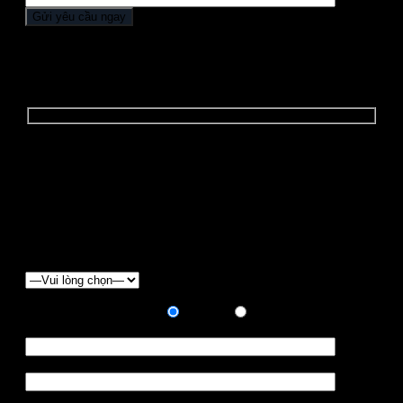
YÊU CẦU BÁO GIÁ
Để nhận được "BÁO GIÁ ĐẶC BIỆT" và các
"CHƯƠNG TRÌNH ƯU ĐÃI", Quý khách vui lòng điền
form báo giá dưới đây:
Chọn loại xe
Hình thức thanh toán:
Trả góp
Trả hết
Họ tên *
Điện thoại *
Địa chỉ