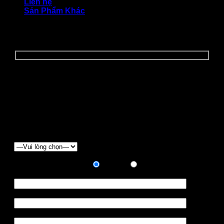
Liên hệ
Sản Phẩm Khác
YÊU CẦU BÁO GIÁ
Để nhận được "BÁO GIÁ ĐẶC BIỆT" và các
"CHƯƠNG TRÌNH ƯU ĐÃI", Quý khách vui lòng điền
form báo giá dưới đây:
Chọn loại xe
Hình thức thanh toán:
Trả góp
Trả hết
Họ tên *
Điện thoại *
Địa chỉ