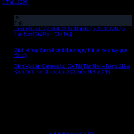
1 Th8, 2026
Bài viết mới
03
Th8
Hướng Dẫn Lắp Định Vị Xe Đạp Điện, Xe Máy Điện
Tận Nơi [Giá Rẻ – Chi Tiết]
Chức năng bình luận bị tắt
ở Hướng Dẫn Lắp Định Vị Xe Đạp Điện, Xe Máy Điện
Tận Nơi [Giá Rẻ – Chi Tiết]
Định vị hộp đen sẽ cảnh báo ngay khi lái xe chạy quá
tốc độ
Chức năng bình luận bị tắt
ở Định vị hộp đen sẽ
cảnh báo ngay khi lái xe chạy quá tốc độ
Dịch Vụ Lắp Camera Lùi Xe Tải Tận Nơi – Bảng Giá &
Kinh Nghiệm Chọn Loại 24V Siêu Nét (2026)
Chức
năng bình luận bị tắt
ở Dịch Vụ Lắp Camera Lùi Xe Tải
Tận Nơi – Bảng Giá & Kinh Nghiệm Chọn Loại 24V
Siêu Nét (2026)
Có thể bạn cần
Thiết Bị Định Vị GT-S8
1.600.000
₫