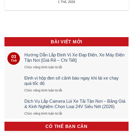
1 Th8, 2026
BÀI VIẾT MỚI
Hướng Dẫn Lắp Định Vị Xe Đạp Điện, Xe Máy Điện
03
Tận Nơi [Giá Rẻ – Chi Tiết]
Th8
ở
Chức năng bình luận bị tắt
Hướng
Dẫn
Định vị hộp đen sẽ cảnh báo ngay khi lái xe chạy
Lắp
quá tốc độ
Định
ở
Chức năng bình luận bị tắt
Vị
Định
Xe
vị
Đạp
Dịch Vụ Lắp Camera Lùi Xe Tải Tận Nơi – Bảng Giá
hộp
Điện,
& Kinh Nghiệm Chọn Loại 24V Siêu Nét (2026)
đen
Xe
ở
Chức năng bình luận bị tắt
sẽ
Máy
Dịch
cảnh
Điện
Vụ
báo
Tận
CÓ THỂ BẠN CẦN
Lắp
ngay
Nơi
Camera
khi