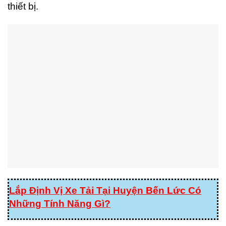
thiết bị.
Lắp Định Vị Xe Tải Tại Huyện Bến Lức Có
Những Tính Năng Gì?