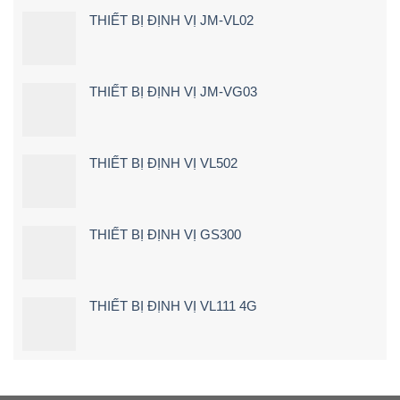
[Giá
Lùi
lái
Rẻ
THIẾT BỊ ĐỊNH VỊ JM-VL02
Xe
xe
–
Tải
chạy
Chi
Tận
quá
Tiết]
Nơi
tốc
–
độ
THIẾT BỊ ĐỊNH VỊ JM-VG03
Bảng
Giá
&
Kinh
Nghiệm
THIẾT BỊ ĐỊNH VỊ VL502
Chọn
Loại
24V
Siêu
Nét
THIẾT BỊ ĐỊNH VỊ GS300
(2026)
THIẾT BỊ ĐỊNH VỊ VL111 4G