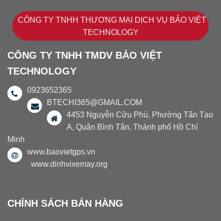
CÔNG TY TNHH THƯƠNG MẠI DỊCH VỤ BẢO VIỆT
TECHNOLOGY
CÔNG TY TNHH TMDV BẢO VIỆT
TECHNOLOGY
0923652365
BTECHI365@GMAIL.COM
4453 Nguyễn Cửu Phú, Phường Tân Tạo
A, Quận Bình Tân, Thành phố Hồ Chí
Minh
www.baovietgps.vn
www.dinhvixemay.org
CHÍNH SÁCH BÁN HÀNG