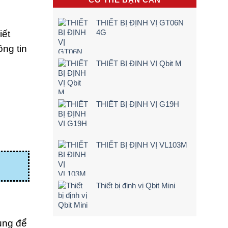
hộp
Trình
Điện,
đen
5
Xe
sẽ
Bước)
Máy
THIẾT BỊ ĐỊNH VỊ GT06N
cảnh
Điện
4G
iết
báo
Tận
ngay
Nơi
ng tin
khi
[Giá
lái
Rẻ
THIẾT BỊ ĐỊNH VỊ Qbit M
xe
–
chạy
Chi
quá
Tiết]
tốc
độ
THIẾT BỊ ĐỊNH VỊ G19H
THIẾT BỊ ĐỊNH VỊ VL103M
Thiết bị định vị Qbit Mini
ụng để