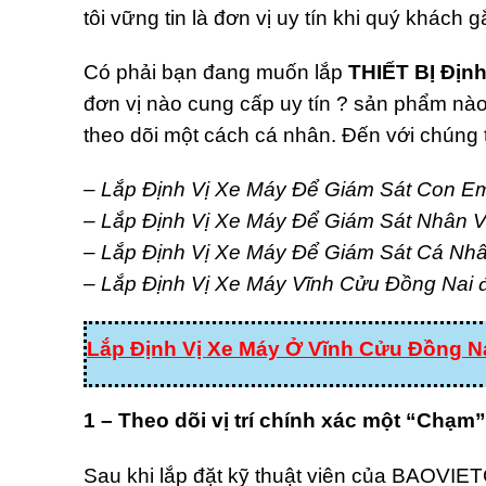
tôi vững tin là đơn vị uy tín khi quý khách 
Có phải bạn đang muốn lắp
THIẾT BỊ Địn
đơn vị nào cung cấp uy tín ? sản phẩm nào
theo dõi một cách cá nhân. Đến với chúng 
– Lắp Định Vị Xe Máy Để Giám Sát Con E
– Lắp Định Vị Xe Máy Để Giám Sát Nhân V
– Lắp Định Vị Xe Máy Để Giám Sát Cá Nh
– Lắp Định Vị Xe Máy Vĩnh Cửu Đồng Nai 
Lắp Định Vị Xe Máy Ở Vĩnh Cửu Đồng N
1 – Theo dõi vị trí chính xác một “Chạm”
Sau khi lắp đặt kỹ thuật viên của BAOVIET