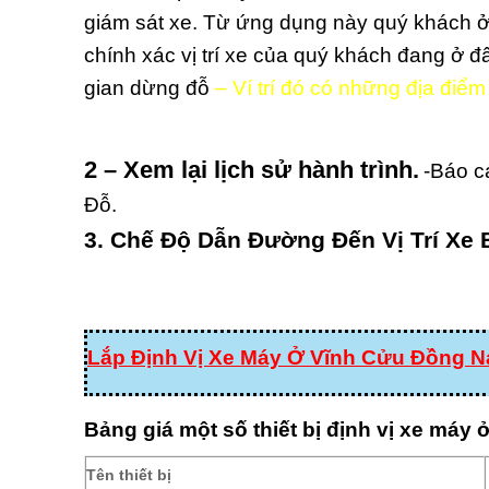
giám sát xe. Từ ứng dụng này quý khách ở b
chính xác vị trí xe của quý khách đang ở đ
gian dừng đỗ
– Ví trí đó có những địa điể
2 – Xem lại lịch sử hành trình.
-Báo cá
Đỗ.
3. Chế Độ Dẫn Đường Đến Vị Trí Xe
Lắp Định Vị Xe Máy Ở Vĩnh Cửu Đồng N
Bảng giá một số thiết bị định vị xe máy
Tên thiết bị