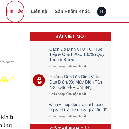
Tin Tức
Liên hệ
Sản Phẩm Khác
BÀI VIẾT MỚI
Cách Dò Định Vị Ô TÔ Trực
Tiếp & Chính Xác 100% (Quy
Trình 5 Bước)
his post
ở
Chức năng bình luận bị tắt
Cách
Dò
Hướng Dẫn Lắp Định Vị Xe
 Vấn”
03
Định
Đạp Điện, Xe Máy Điện Tận
Th8
Vị
Nơi [Giá Rẻ – Chi Tiết]
Ô
TÔ
ở
Chức năng bình luận bị tắt
Trực
Hướng
Tiếp
Dẫn
Định vị hộp đen sẽ cảnh báo
&
Lắp
ngay khi lái xe chạy quá tốc độ
Chính
Định
 kín bí
ở
Chức năng bình luận bị tắt
Xác
Vị
Định
100%
Xe
Chúng
vị
(Quy
Đạp
CÓ THỂ BẠN CẦN