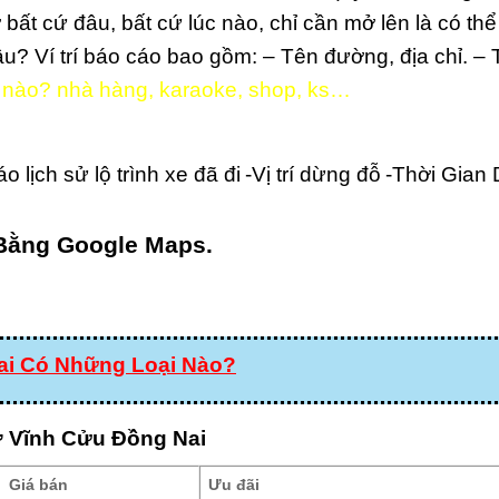
ất cứ đâu, bất cứ lúc nào, chỉ cần mở lên là có thể 
âu? Ví trí báo cáo bao gồm: – Tên đường, địa chỉ. – 
m nào? nhà hàng, karaoke, shop, ks…
o lịch sử lộ trình xe đã đi
-Vị trí dừng đỗ
-Thời Gian
 Bằng Google Maps.
ai Có Những Loại Nào?
 ở Vĩnh Cửu Đồng Nai
Giá bán
Ưu đãi