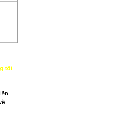
g tôi
điện
về