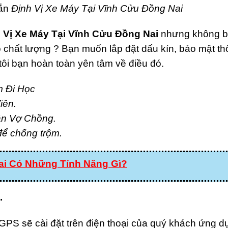
gắn
Định Vị Xe Máy Tại Vĩnh Cửu Đồng Nai
h Vị Xe Máy Tại Vĩnh Cửu Đồng Nai
nhưng không b
 chất lượng ? Bạn muốn lắp đặt dấu kín, bảo mật thô
tôi bạn hoàn toàn yên tâm về điều đó.
m Đi Học
iên.
ân Vợ Chồng.
để chống trộm.
ai Có Những Tính Năng Gì?
.
GPS sẽ cài đặt trên điện thoại của quý khách ứng d