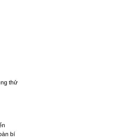
ùng thử
iển
oàn bí