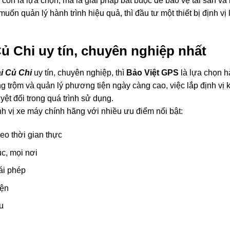
g còn là lựa chọn, mà là giải pháp bắt buộc để bảo vệ tài sản và
ốn quản lý hành trình hiệu quả, thì đầu tư một thiết bị định vị 
 Củ Chi uy tín, chuyên nghiệp nhất
ại Củ Chi
uy tín, chuyên nghiệp, thì
Bảo Việt GPS
là lựa chọn 
 trộm và quản lý phương tiện ngày càng cao, việc lắp định vị
yệt đối trong quá trình sử dụng.
nh vị xe máy chính hãng với nhiều ưu điểm nổi bật:
heo thời gian thực
úc, mọi nơi
ái phép
iện
u