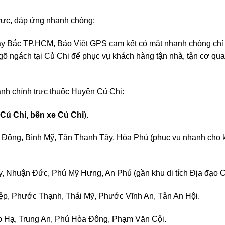
 vực, đáp ứng nhanh chóng:
c Tây Bắc TP.HCM, Bảo Việt GPS cam kết có mặt nhanh chóng chỉ
ngõ ngách tại Củ Chi để phục vụ khách hàng tận nhà, tận cơ qu
ành chính trực thuộc Huyện Củ Chi:
Củ Chi, bến xe Củ Chi
).
Đông, Bình Mỹ, Tân Thạnh Tây, Hòa Phú (phục vụ nhanh cho 
 Nhuận Đức, Phú Mỹ Hưng, An Phú (gần khu di tích Địa đạo C
p, Phước Thạnh, Thái Mỹ, Phước Vĩnh An, Tân An Hội.
 Hạ, Trung An, Phú Hòa Đông, Phạm Văn Cội.