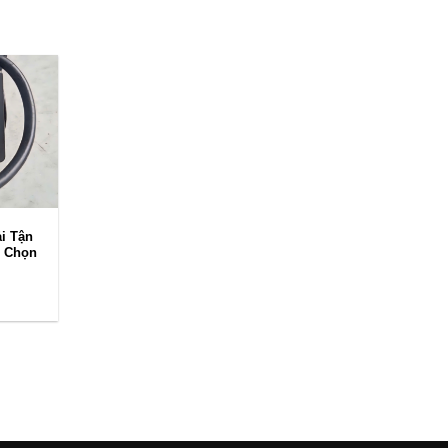
i Tận
m Chọn