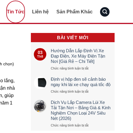
Tin Tức
Liên hệ
Sản Phẩm Khác
BÀI VIẾT MỚI
Hướng Dẫn Lắp Định Vị Xe
03
Đạp Điện, Xe Máy Điện Tận
Th8
Nơi [Giá Rẻ – Chi Tiết]
nh chọn)
ở
Chức năng bình luận bị tắt
Hướng
Dẫn
Định vị hộp đen sẽ cảnh báo
o lắng,
Lắp
ngay khi lái xe chạy quá tốc độ
Định
tận nhà
ở
Chức năng bình luận bị tắt
Vị
n, giúp
Định
Xe
vị
Đạp
Dịch Vụ Lắp Camera Lùi Xe
 năm 1
hộp
Điện,
Tải Tận Nơi – Bảng Giá & Kinh
đen
Xe
Nghiệm Chọn Loại 24V Siêu
sẽ
Máy
Nét (2026)
cảnh
Điện
báo
Tận
ở
Chức năng bình luận bị tắt
ngay
Nơi
Dịch