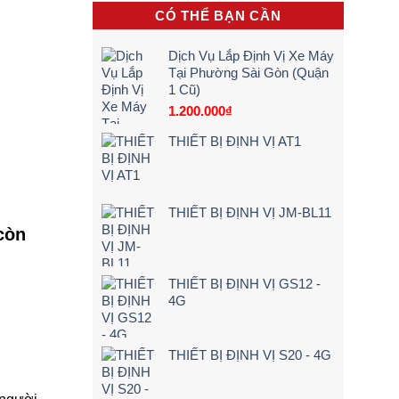
khi
[Giá
Vụ
CÓ THỂ BẠN CẦN
lái
Rẻ
Lắp
xe
–
Camera
chạy
Chi
Lùi
Dịch Vụ Lắp Định Vị Xe Máy
quá
Tiết]
Xe
Tại Phường Sài Gòn (Quận
tốc
Tải
1 Cũ)
độ
Tận
Nơi
1.200.000
₫
–
Bảng
THIẾT BỊ ĐỊNH VỊ AT1
Giá
&
Kinh
Nghiệm
Chọn
THIẾT BỊ ĐỊNH VỊ JM-BL11
Loại
còn
24V
Siêu
Nét
(2026)
THIẾT BỊ ĐỊNH VỊ GS12 -
4G
THIẾT BỊ ĐỊNH VỊ S20 - 4G