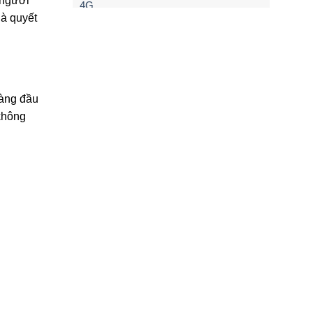
 người
là quyết
hàng đầu
 không