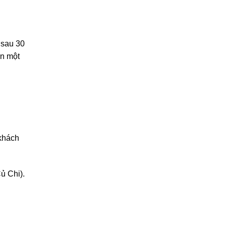
 sau 30
an một
khách
ủ Chi).