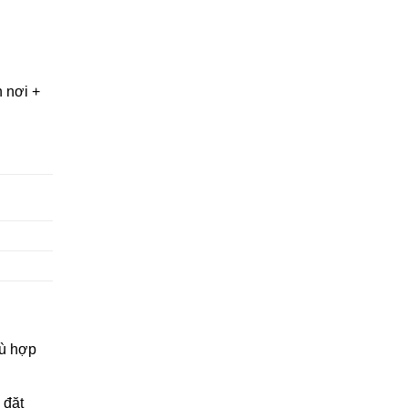
 nơi +
hù hợp
 đặt