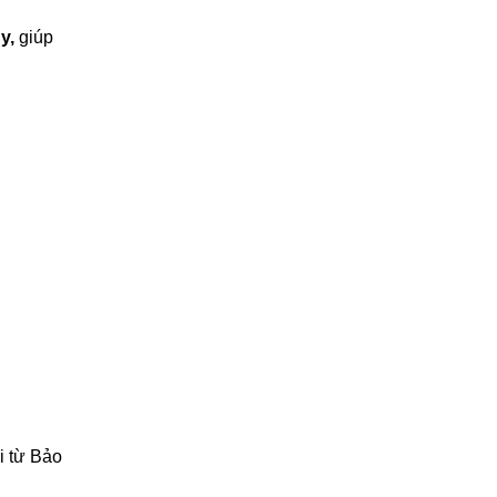
y,
giúp
i từ Bảo