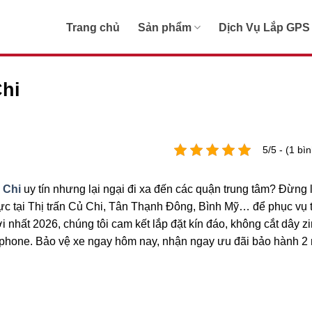
Trang chủ
Sản phẩm
Dịch Vụ Lắp GPS
Chi
5/5 - (1 bì
ủ Chi
uy tín nhưng lại ngại đi xa đến các quận trung tâm? Đừng l
rực tại Thị trấn Củ Chi, Tân Thạnh Đông, Bình Mỹ… để phục vụ 
 nhất 2026, chúng tôi cam kết lắp đặt kín đáo, không cắt dây zi
rtphone. Bảo vệ xe ngay hôm nay, nhận ngay ưu đãi bảo hành 2