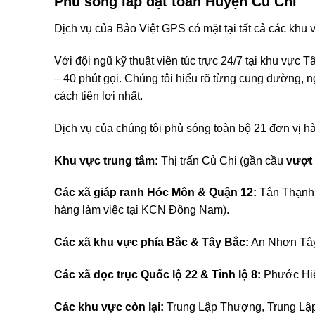
Phủ sóng lắp đặt toàn Huyện Củ Chi
Dịch vụ của Bảo Việt GPS có mặt tại tất cả các khu
Với đội ngũ kỹ thuật viên túc trực 24/7 tại khu vự
– 40 phút gọi. Chúng tôi hiểu rõ từng cung đường, 
cách tiện lợi nhất.
Dịch vụ của chúng tôi phủ sóng toàn bộ 21 đơn vị h
Khu vực trung tâm:
Thị trấn Củ Chi (gần cầu
vượt 
Các xã giáp ranh Hóc Môn & Quận 12:
Tân Thạnh 
hàng làm việc tại KCN Đông Nam).
Các xã khu vực phía Bắc & Tây Bắc:
An Nhơn Tây,
Các xã dọc trục Quốc lộ 22 & Tỉnh lộ 8:
Phước Hiệ
Các khu vực còn lại:
Trung Lập Thượng, Trung Lập