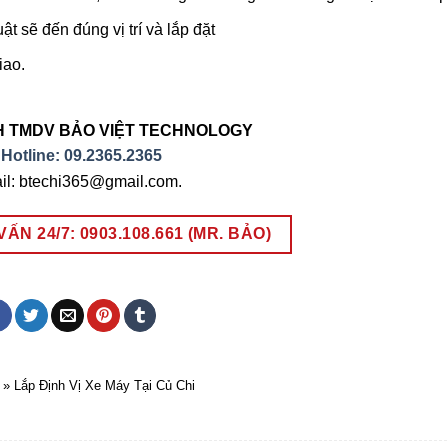
ật sẽ đến đúng vị trí và lắp đặt
iao.
H TMDV BẢO VIỆT TECHNOLOGY
Hotline: 09.2365.2365
il: btechi365@gmail.com.
ẤN 24/7: 0903.108.661 (MR. BẢO)
»
Lắp Định Vị Xe Máy Tại Củ Chi