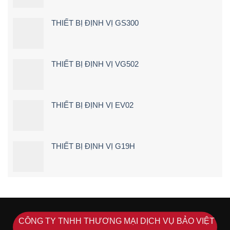
ngay
Nơi
khi
[Giá
lái
Rẻ
THIẾT BỊ ĐỊNH VỊ GS300
xe
–
chạy
Chi
quá
Tiết]
tốc
độ
THIẾT BỊ ĐỊNH VỊ VG502
THIẾT BỊ ĐỊNH VỊ EV02
THIẾT BỊ ĐỊNH VỊ G19H
CÔNG TY TNHH THƯƠNG MẠI DỊCH VỤ BẢO VIỆT