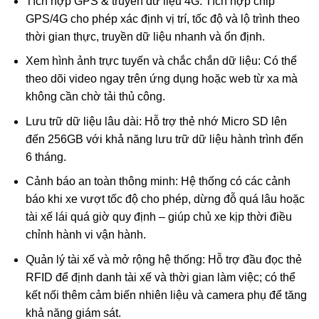
Tích hợp GPS & truyền dữ liệu 4G: Tích hợp chip
GPS/4G cho phép xác định vị trí, tốc độ và lộ trình theo
thời gian thực, truyền dữ liệu nhanh và ổn định.
Xem hình ảnh trực tuyến và chắc chắn dữ liệu: Có thể
theo dõi video ngay trên ứng dụng hoặc web từ xa mà
không cần chờ tải thủ công.
Lưu trữ dữ liệu lâu dài: Hỗ trợ thẻ nhớ Micro SD lên
đến 256GB với khả năng lưu trữ dữ liệu hành trình đến
6 tháng.
Cảnh báo an toàn thông minh: Hệ thống có các cảnh
báo khi xe vượt tốc độ cho phép, dừng đỗ quá lâu hoặc
tài xế lái quá giờ quy định – giúp chủ xe kịp thời điều
chỉnh hành vi vận hành.
Quản lý tài xế và mở rộng hệ thống: Hỗ trợ đầu đọc thẻ
RFID để định danh tài xế và thời gian làm việc; có thể
kết nối thêm cảm biến nhiên liệu và camera phụ để tăng
khả năng giám sát.