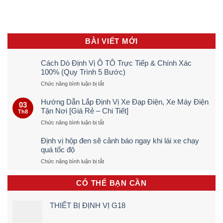
BÀI VIẾT MỚI
Cách Dò Định Vị Ô TÔ Trực Tiếp & Chính Xác
100% (Quy Trình 5 Bước)
ở
Chức năng bình luận bị tắt
Cách
Dò
Hướng Dẫn Lắp Định Vị Xe Đạp Điện, Xe Máy Điện
03
Định
Tận Nơi [Giá Rẻ – Chi Tiết]
Th8
Vị
ở
Chức năng bình luận bị tắt
Ô
Hướng
TÔ
Dẫn
Trực
Định vị hộp đen sẽ cảnh báo ngay khi lái xe chạy
Lắp
Tiếp
quá tốc độ
Định
&
ở
Chức năng bình luận bị tắt
Vị
Chính
Định
Xe
Xác
vị
Đạp
100%
CÓ THỂ BẠN CẦN
hộp
Điện,
(Quy
đen
Xe
Trình
sẽ
Máy
5
THIẾT BỊ ĐỊNH VỊ G18
cảnh
Điện
Bước)
báo
Tận