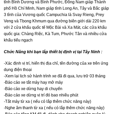
tỉnh Bình Dương và Bình Phước, Đông Nam giáp Thành
phố Hồ Chí Minh, Nam giáp tỉnh Long An, Tây và Bắc giáp
3 tỉnh của Vương quốc Campuchia là Svay Rieng, Prey
Veng và Tbong Khmum qua đường biên giới dài 220 km
với 2 cửa khẩu quốc tế Mộc Bài và Xa Mát, các cửa khẩu
quốc gia: Chàng Riệc, Kà Tum, Phước Tân và nhiều cửa
khẩu tiểu ngạch
Chức Năng khi bạn lắp thiết bị định vị tại Tây Ninh :
-Xác định vị trí, hiển thị địa chỉ, tên đường của xe trên ứng
dụng điện thoại
-Xem lại lịch sử hành trình xe đã đi qua, lưu trữ 03 tháng
-Báo cáo xe tắt máy hay mở máy
-Báo cáo xe dừng hay di chuyển
-Báo cáo xe dừng vị trí đó bao nhiêu phút
-Tắt máy từ xa ( nếu có lắp thêm chức năng này)
-Nghe âm thanh từ xa ( nếu có lắp thêm chức năng này)