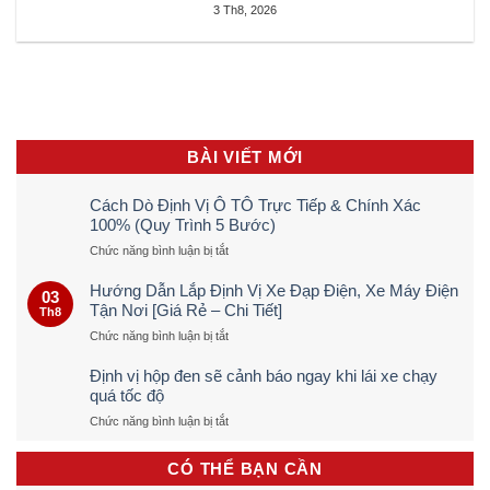
3 Th8, 2026
BÀI VIẾT MỚI
Cách Dò Định Vị Ô TÔ Trực Tiếp & Chính Xác
100% (Quy Trình 5 Bước)
ở
Chức năng bình luận bị tắt
Cách
Dò
Hướng Dẫn Lắp Định Vị Xe Đạp Điện, Xe Máy Điện
03
Định
Tận Nơi [Giá Rẻ – Chi Tiết]
Th8
Vị
ở
Chức năng bình luận bị tắt
Ô
Hướng
TÔ
Dẫn
Trực
Định vị hộp đen sẽ cảnh báo ngay khi lái xe chạy
Lắp
Tiếp
quá tốc độ
Định
&
ở
Chức năng bình luận bị tắt
Vị
Chính
Định
Xe
Xác
vị
Đạp
100%
CÓ THỂ BẠN CẦN
hộp
Điện,
(Quy
đen