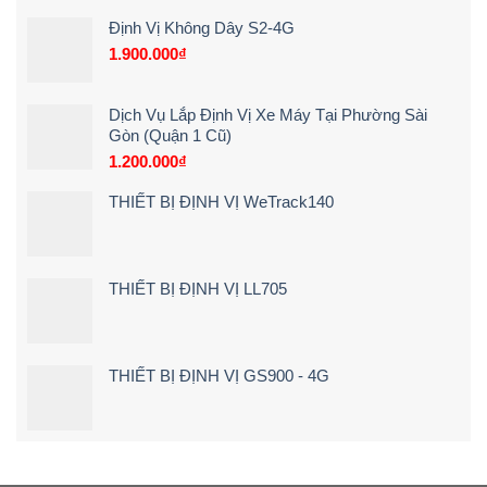
Xe
Trình
sẽ
Máy
5
Định Vị Không Dây S2-4G
cảnh
Điện
Bước)
1.900.000
₫
báo
Tận
ngay
Nơi
khi
[Giá
lái
Rẻ
Dịch Vụ Lắp Định Vị Xe Máy Tại Phường Sài
xe
–
Gòn (Quận 1 Cũ)
chạy
Chi
quá
1.200.000
₫
Tiết]
tốc
độ
THIẾT BỊ ĐỊNH VỊ WeTrack140
THIẾT BỊ ĐỊNH VỊ LL705
THIẾT BỊ ĐỊNH VỊ GS900 - 4G