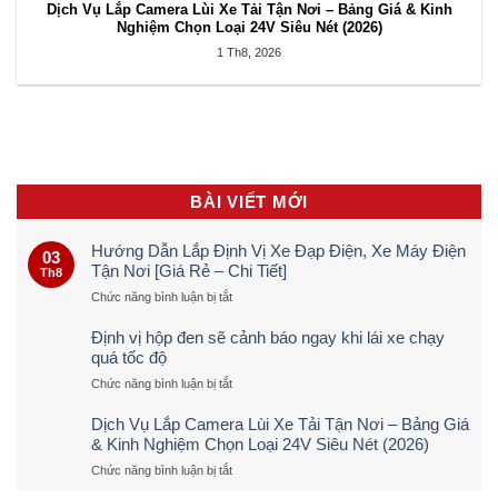
Dịch Vụ Lắp Camera Lùi Xe Tải Tận Nơi – Bảng Giá & Kinh
Nghiệm Chọn Loại 24V Siêu Nét (2026)
1 Th8, 2026
BÀI VIẾT MỚI
Hướng Dẫn Lắp Định Vị Xe Đạp Điện, Xe Máy Điện
03
Tận Nơi [Giá Rẻ – Chi Tiết]
Th8
ở
Chức năng bình luận bị tắt
Hướng
Dẫn
Định vị hộp đen sẽ cảnh báo ngay khi lái xe chạy
Lắp
quá tốc độ
Định
ở
Chức năng bình luận bị tắt
Vị
Định
Xe
vị
Đạp
Dịch Vụ Lắp Camera Lùi Xe Tải Tận Nơi – Bảng Giá
hộp
Điện,
& Kinh Nghiệm Chọn Loại 24V Siêu Nét (2026)
đen
Xe
ở
Chức năng bình luận bị tắt
sẽ
Máy
Dịch
cảnh
Điện