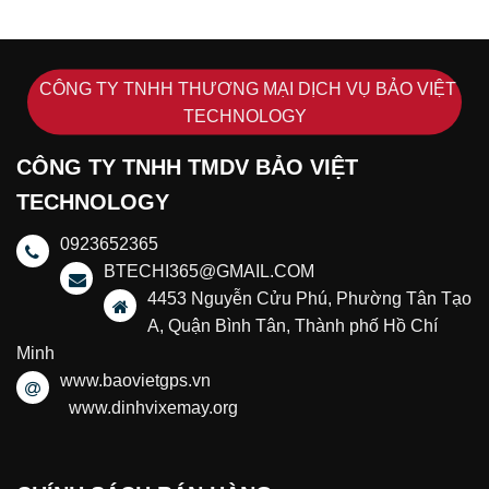
CÔNG TY TNHH THƯƠNG MẠI DỊCH VỤ BẢO VIỆT
TECHNOLOGY
CÔNG TY TNHH TMDV BẢO VIỆT
TECHNOLOGY
0923652365
BTECHI365@GMAIL.COM
4453 Nguyễn Cửu Phú, Phường Tân Tạo
A, Quận Bình Tân, Thành phố Hồ Chí
Minh
www.baovietgps.vn
www.dinhvixemay.org