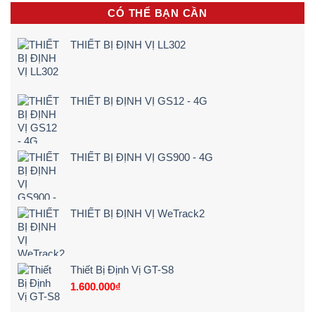
Vụ
báo
Tận
CÓ THỂ BẠN CẦN
Lắp
ngay
Nơi
Camera
khi
[Giá
Lùi
lái
Rẻ
THIẾT BỊ ĐỊNH VỊ LL302
Xe
xe
–
Tải
chạy
Chi
Tận
quá
Tiết]
Nơi
tốc
–
độ
THIẾT BỊ ĐỊNH VỊ GS12 - 4G
Bảng
Giá
&
Kinh
Nghiệm
THIẾT BỊ ĐỊNH VỊ GS900 - 4G
Chọn
Loại
24V
Siêu
Nét
THIẾT BỊ ĐỊNH VỊ WeTrack2
(2026)
Thiết Bị Định Vị GT-S8
1.600.000
₫