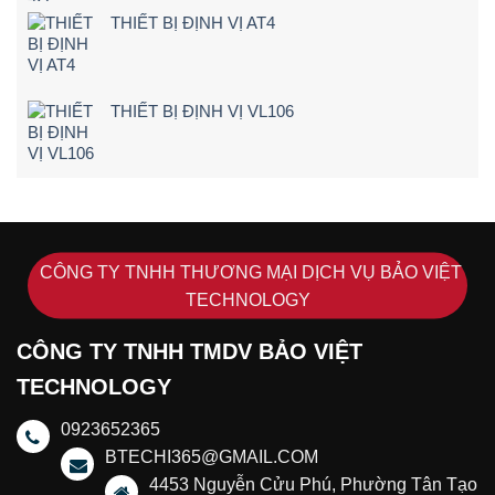
THIẾT BỊ ĐỊNH VỊ AT4
THIẾT BỊ ĐỊNH VỊ VL106
CÔNG TY TNHH THƯƠNG MẠI DỊCH VỤ BẢO VIỆT
TECHNOLOGY
CÔNG TY TNHH TMDV BẢO VIỆT
TECHNOLOGY
0923652365
BTECHI365@GMAIL.COM
4453 Nguyễn Cửu Phú, Phường Tân Tạo