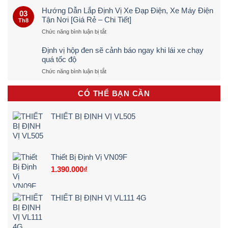
Dò
Hướng Dẫn Lắp Định Vị Xe Đạp Điện, Xe Máy Điện
03
Định
Tận Nơi [Giá Rẻ – Chi Tiết]
Th8
Vị
ở
Chức năng bình luận bị tắt
Ô
Hướng
TÔ
Dẫn
Trực
Định vị hộp đen sẽ cảnh báo ngay khi lái xe chạy
Lắp
Tiếp
quá tốc độ
Định
&
ở
Chức năng bình luận bị tắt
Vị
Chính
Định
Xe
Xác
vị
Đạp
100%
CÓ THỂ BẠN CẦN
hộp
Điện,
(Quy
đen
Xe
Trình
sẽ
Máy
5
THIẾT BỊ ĐỊNH VỊ VL505
cảnh
Điện
Bước)
báo
Tận
ngay
Nơi
khi
[Giá
lái
Rẻ
Thiết Bị Định Vị VN09F
xe
–
1.390.000
₫
chạy
Chi
quá
Tiết]
tốc
độ
THIẾT BỊ ĐỊNH VỊ VL111 4G