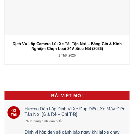
Dịch Vụ Lắp Camera Lùi Xe Tải Tận Nơi – Bảng Giá & Kinh
Nghiệm Chọn Loại 24V Siêu Nét (2026)
1 Th8, 2026
BÀI VIẾT MỚI
Hướng Dẫn Lắp Định Vị Xe Đạp Điện, Xe Máy Điện
03
Tận Nơi [Giá Rẻ – Chi Tiết]
Th8
ở
Chức năng bình luận bị tắt
Hướng
Dẫn
Định vị hộp đen sẽ cảnh báo ngay khi lái xe chạy