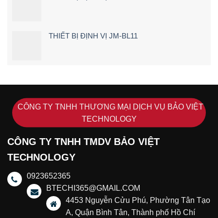
(2026)
THIẾT BỊ ĐỊNH VỊ JM-BL11
CÔNG TY TNHH THƯƠNG MẠI DỊCH VỤ BẢO VIỆT
TECHNOLOGY
CÔNG TY TNHH TMDV BẢO VIỆT
TECHNOLOGY
0923652365
BTECHI365@GMAIL.COM
4453 Nguyễn Cửu Phú, Phường Tân Tạo
A, Quận Bình Tân, Thành phố Hồ Chí