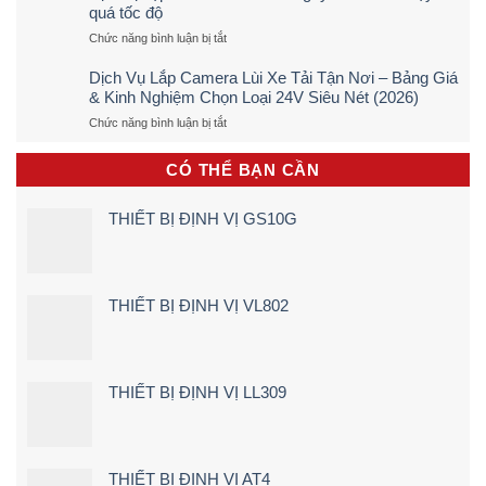
Lắp
quá tốc độ
Định
ở
Chức năng bình luận bị tắt
Vị
Định
Xe
vị
Đạp
Dịch Vụ Lắp Camera Lùi Xe Tải Tận Nơi – Bảng Giá
hộp
Điện,
& Kinh Nghiệm Chọn Loại 24V Siêu Nét (2026)
đen
Xe
ở
Chức năng bình luận bị tắt
sẽ
Máy
Dịch
cảnh
Điện
Vụ
báo
Tận
CÓ THỂ BẠN CẦN
Lắp
ngay
Nơi
Camera
khi
[Giá
Lùi
lái
Rẻ
THIẾT BỊ ĐỊNH VỊ GS10G
Xe
xe
–
Tải
chạy
Chi
Tận
quá
Tiết]
Nơi
tốc
–
độ
THIẾT BỊ ĐỊNH VỊ VL802
Bảng
Giá
&
Kinh
Nghiệm
THIẾT BỊ ĐỊNH VỊ LL309
Chọn
Loại
24V
Siêu
Nét
THIẾT BỊ ĐỊNH VỊ AT4